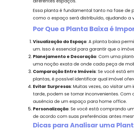
pode fazer toda a diferença na hora de
O Que é uma Planta Baixa
A planta baixa é uma representação grá
construção. Ela mostra a disposição d
diferentes espaços.
Essa planta é fundamental tanto na fas
como o espaço será distribuído, ajudan
Por Que a Planta Baixa é 
Visualização do Espaço
: A planta bai
um. Isso é essencial para garantir que
Planejamento e Decoração
: Com uma 
uma noção exata de onde cada peça de m
Comparação Entre Imóveis
: Se você e
plantas, é possível identificar qual imó