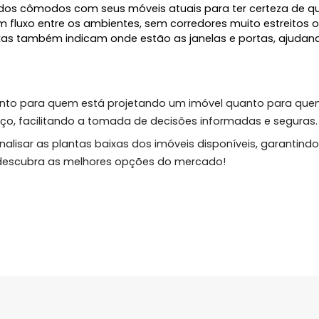
sitar um imóvel, podemos nos encantar com a aparênci
. Com a planta baixa, você evita surpresas desagradá
ce.
o um imóvel na planta, a planta baixa permite que você
es mesmo da construção.
lanta Baixa
idas dos cômodos com seus móveis atuais para ter c
 um bom fluxo entre os ambientes, sem corredores muito
tas baixas também indicam onde estão as janelas e por
cial tanto para quem está projetando um imóvel quant
o espaço, facilitando a tomada de decisões informada
cê a analisar as plantas baixas dos imóveis disponívei