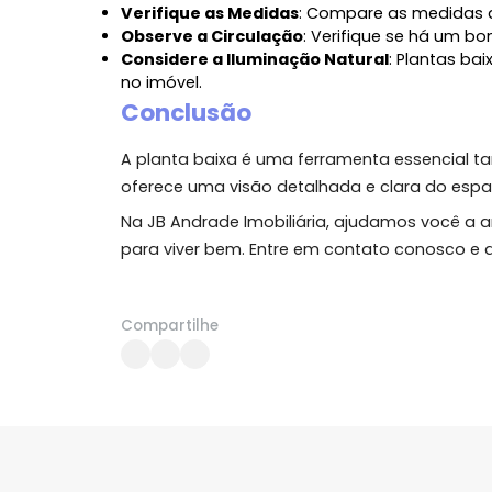
Evitar Surpresas
: Muitas vezes, ao vi
tarde, podem se tornar inconvenientes
ausência de um espaço para home offi
Personalização
: Se você está comprand
de acordo com suas preferências ant
Dicas para Analisar uma P
Verifique as Medidas
: Compare as med
Observe a Circulação
: Verifique se há
Considere a Iluminação Natural
: Plan
no imóvel.
Conclusão
A planta baixa é uma ferramenta essen
oferece uma visão detalhada e clara d
Na JB Andrade Imobiliária, ajudamos vo