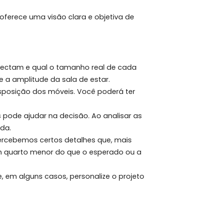
sua família.
e removido e pudéssemos ver o interior da
a, bem como as dimensões e a relação entre os
, pois ela oferece uma visão clara e objetiva de
mbientes.
entes se conectam e qual o tamanho real de cada
de quartos e a amplitude da sala de estar.
oração e a disposição dos móveis. Você poderá ter
ircular.
lantas baixas pode ajudar na decisão. Ao analisar as
 estilo de vida.