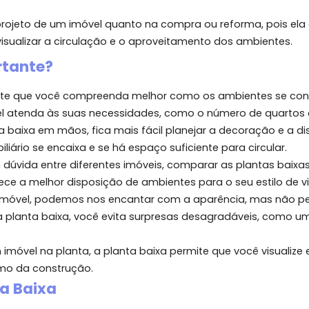
 escolher a casa ou apartamento perfeito para você e 
?
fica de um imóvel vista de cima, como se o teto foss
os ambientes, como quartos, salas, banheiros e cozinh
e de projeto de um imóvel quanto na compra ou reforma
do a visualizar a circulação e o aproveitamento dos a
Importante?
xa permite que você compreenda melhor como os ambi
 o imóvel atenda às suas necessidades, como o número 
planta baixa em mãos, fica mais fácil planejar a dec
obiliário se encaixa e se há espaço suficiente para c
stá em dúvida entre diferentes imóveis, comparar as p
vel oferece a melhor disposição de ambientes para o seu