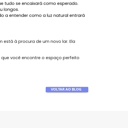
a, mas não percebemos certos detalhes que, mais
veis, como um quarto menor do que o esperado ou a
 visualize e, em alguns casos, personalize o projeto
erteza de que tudo se encaixará como esperado.
 estreitos ou longos.
tas, ajudando a entender como a luz natural entrará
o para quem está à procura de um novo lar. Ela
s e seguras.
s, garantindo que você encontre o espaço perfeito