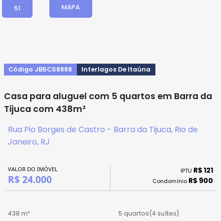
MAPA
51
Código JB5CS8888
Interlagos De Itaúna
Casa para aluguel com 5 quartos em Barra da
Tijuca com 438m²
Rua Pio Borges de Castro - Barra da Tijuca, Rio de
Janeiro, RJ
VALOR DO IMÓVEL
R$ 121
IPTU
R$ 24.000
R$ 900
Condomínio
438 m²
5 quartos
(4 suítes)