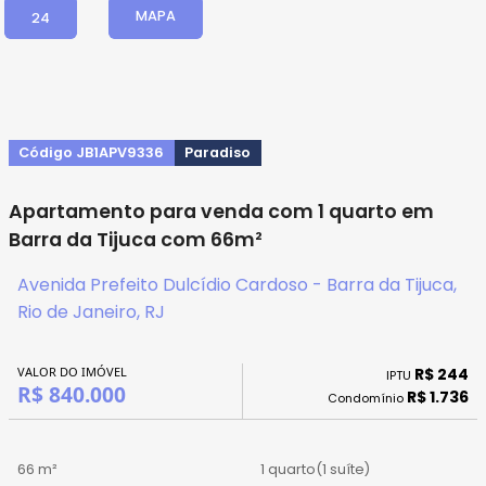
MAPA
24
Código JB1APV9336
Paradiso
Apartamento para venda com 1 quarto em
Barra da Tijuca com 66m²
Avenida Prefeito Dulcídio Cardoso - Barra da Tijuca,
Rio de Janeiro, RJ
VALOR DO IMÓVEL
R$ 244
IPTU
R$ 840.000
R$ 1.736
Condomínio
66 m²
1 quarto
(1 suíte)