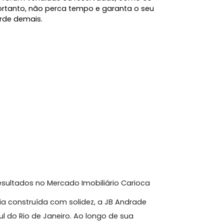
s com até 288m², piscina privativa, 3 vagas de
da sua escolha, todas as unidades foram
escritório de arquitetura Cité Arquitetura,
om gosto em cada detalhe.
, atendendo às necessidades e preferências de
emplo, possui 149,90m², 2 vagas de garagem e um
371.177,50. Já o apartamento 102 oferece 130,51m²,
adicional, por um valor total de R$ 3.078.447,95.
ades já foram vendidas ou reservadas, como os
 e 302. Portanto, não perca tempo e garanta o seu
eja tarde demais.