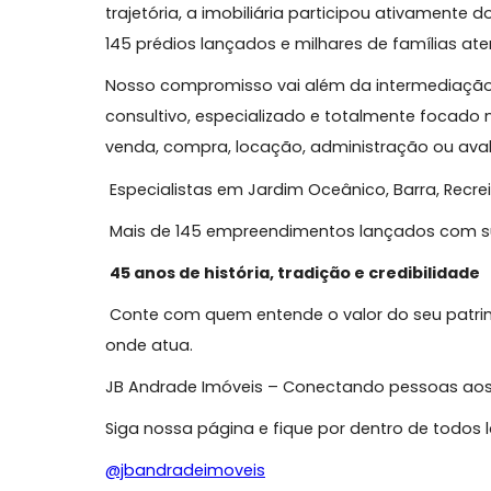
Apartamento 203: M²: 145,23.
VENDIDA
.
Apartamento 204: M²: 140,97.
VENDIDA
.
Apartamento 301: M²: 272,78.
VENDIDA
.
Apartamento 302: M²: 288,83.
VENDIDA
.
JB Andrade Imóveis
– Tradição, Confianç
Com mais de 45 anos de atuação e uma hi
Imóveis é referência na Barra da Tijuca e 
trajetória, a imobiliária participou ativ
145 prédios lançados e milhares de famíl
Nosso compromisso vai além da interme
consultivo, especializado e totalmente f
venda, compra, locação, administração o
Especialistas em Jardim Oceânico, Barra, 