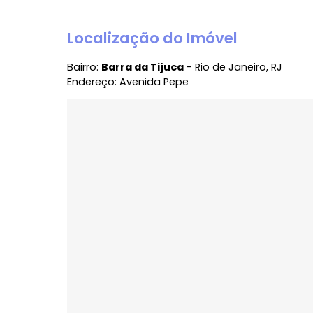
Mais de 145 empreendimentos lançados
45 anos de história, tradição e credibil
Conte com quem entende o valor do seu 
onde atua.
JB Andrade Imóveis – Conectando pessoa
Siga nossa página e fique por dentro de
@jbandradeimoveis
Localização do Imóvel
Bairro:
Barra da Tijuca
- Rio de Janeiro, R
Endereço: Avenida Pepe