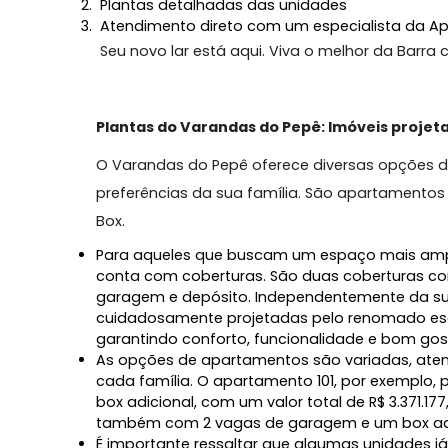
Áreas comuns com infraestrutura moder
Sustentabilidade e tecnologia integrada
Segurança e privacidade em alto padrão
Clique no botão abaixo e receba agor
O book completo do empreendimento
Plantas detalhadas das unidades
Atendimento direto com um especialista
Seu novo lar está aqui. Viva o melhor da 
Plantas do Varandas do Pepê: Imóveis 
O Varandas do Pepê oferece diversas op
preferências da sua família. São aparta
Box.
Para aqueles que buscam um espaço ma