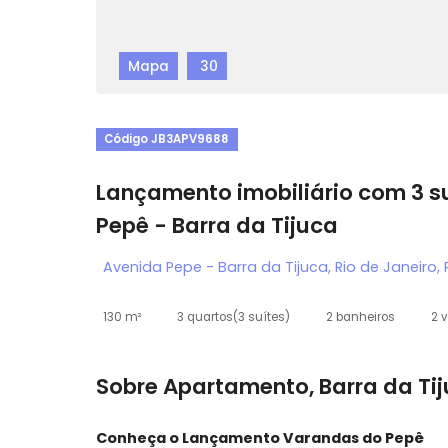
Mapa
30
Código JB3APV9688
Lançamento imobiliário com 
Pepê - Barra da Tijuca
Avenida Pepe - Barra da Tijuca, Rio de Jan
130 m²
3 quartos
(3 suítes)
2 banheiros