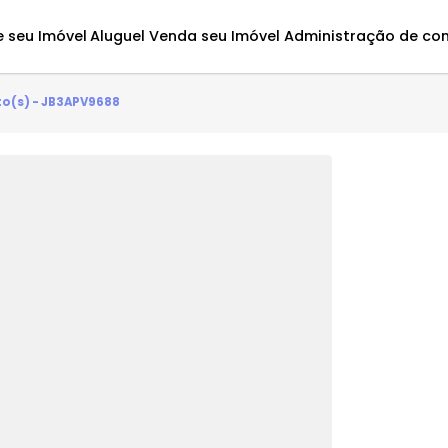
Avalie seu Imóvel
Aluguel
Venda seu Imóvel
Administ
 3 quarto(s) - JB3APV9688