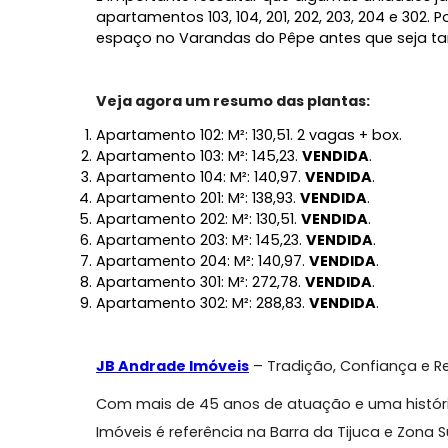
conta com coberturas. São duas cobertura
garagem e depósito. Independentemente 
cuidadosamente projetadas pelo renomado 
garantindo conforto, funcionalidade e b
As opções de apartamentos são variadas
cada família. O apartamento 101, por ex
box adicional, com um valor total de R$ 3.
também com 2 vagas de garagem e um box 
É importante ressaltar que algumas unid
apartamentos 103, 104, 201, 202, 203, 204
espaço no Varandas do Pêpe antes que s
Veja agora um resumo das plantas:
Apartamento 102: M²: 130,51. 2 vagas + box.
Apartamento 103: M²: 145,23.
VENDIDA
.
Apartamento 104: M²: 140,97.
VENDIDA
.
Apartamento 201: M²: 138,93.
VENDIDA
.
Apartamento 202: M²: 130,51.
VENDIDA
.