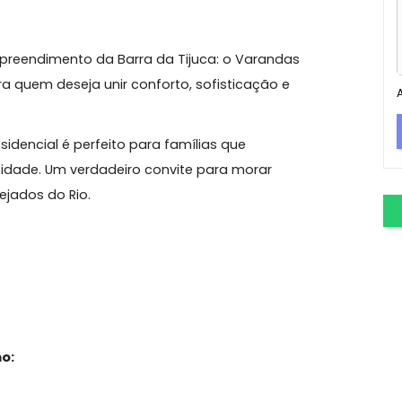
a Tijuca
epê
vo empreendimento da Barra da Tijuca: o Varandas
o para quem deseja unir conforto, sofisticação e
 este residencial é perfeito para famílias que
 praticidade. Um verdadeiro convite para morar
s desejados do Rio.