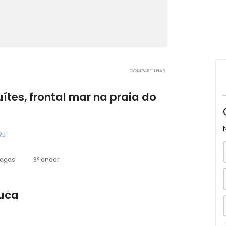
COMPARTILHAR
3 suítes, frontal mar na praia do
eiro, RJ
2 vagas
3° andar