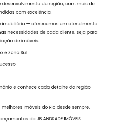
a e Resultados no Mercado Imobiliário Carioca
stória construída com solidez, a JB Andrade
Zona Sul do Rio de Janeiro. Ao longo de sua
amente do desenvolvimento da região, com mais de
ias atendidas com excelência.
diação imobiliária — oferecemos um atendimento
ocado nas necessidades de cada cliente, seja para
u avaliação de imóveis.
Recreio e Zona Sul