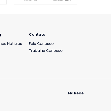
Apartamento
de Janeiro, RJ
Barra da Tijuca, Rio de Janeiro, RJ
-
3
151m²
3
-
2
00
R$ 2.700.000
COMPARTILHAR
FAVORITOS
COMPARTILHAR