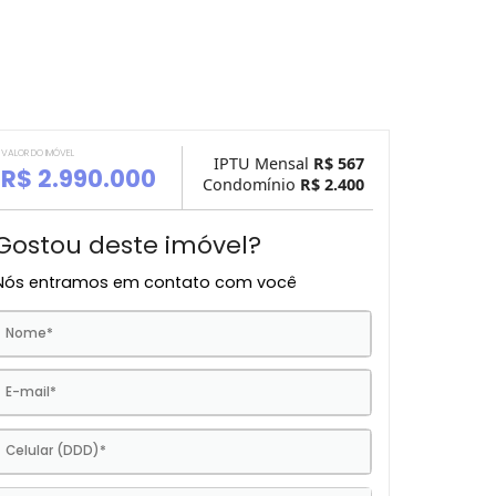
VALOR DO IMÓVEL
IPTU Mensal
R$ 
R$ 2.990.000
Condomínio
R$ 2.
Gostou deste imóvel?
Nós entramos em contato com você