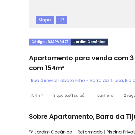
Mapa
17
Código JB3APV9471
Jardim Oceânico
Apartamento para venda co
com 154m²
Rua General Lobato Filho - Barra da Tijuca
154 m²
3 quartos
(1 suíte)
1 banheiro