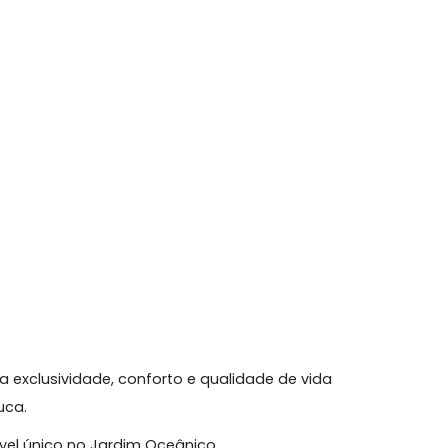
íte, todos com armários planejados e excelente
rtos foi transformado em um confortável
ome office.