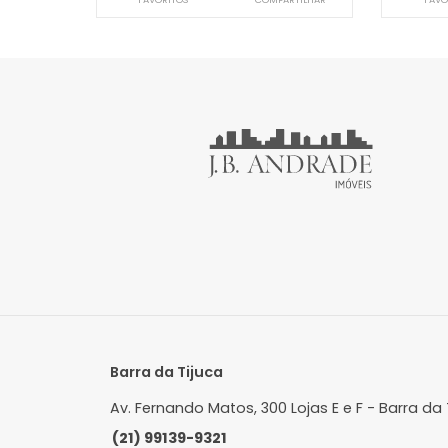
Apartamento
Barra da Tijuca, Rio de Janeiro, RJ
B
111m²
3
-
1
R$ 2.400.000
FAVORITOS
COMPARTILHAR