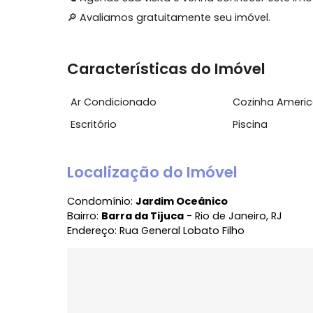
✔️ Piso em madeira
✔️ Marcenaria sob medida
✔️ 2 vagas de garagem
Um apartamento diferenciado para quem b
em um dos melhores endereços da Barra 
📞 Agende sua visita e venha conhecer es
🔎 Avaliamos gratuitamente seu imóvel.
Características do Imóvel
Ar Condicionado
Cozinha 
Escritório
Piscina