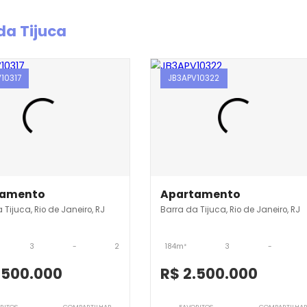
rra da Tijuca
JB3APV10317
JB3APV10322