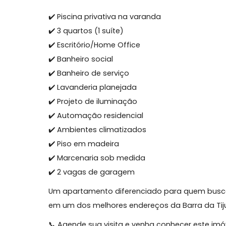
Na área íntima são 3 quartos, sendo 1 su
aproveitamento dos espaços. Um dos qua
escritório, ideal para quem trabalha em h
O imóvel conta ainda com:
✔️ Piscina privativa na varanda
✔️ 3 quartos (1 suíte)
✔️ Escritório/Home Office
✔️ Banheiro social
✔️ Banheiro de serviço
✔️ Lavanderia planejada
✔️ Projeto de iluminação
✔️ Automação residencial
✔️ Ambientes climatizados