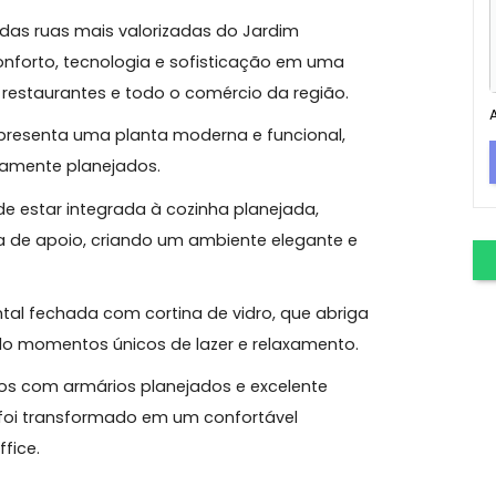
a Tijuca
ivativa | 3 Quartos (1 Suíte) | Escritório | 2 Vagas
ho, uma das ruas mais valorizadas do Jardim
úne conforto, tecnologia e sofisticação em uma
, metrô, restaurantes e todo o comércio da região.
óvel apresenta uma planta moderna e funcional,
idadosamente planejados.
sala de estar integrada à cozinha planejada,
ncada de apoio, criando um ambiente elegante e
da frontal fechada com cortina de vidro, que abriga
ionando momentos únicos de lazer e relaxamento.