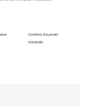
usca exclusividade, conforto e qualidade de vida
da Tijuca.
te imóvel único no Jardim Oceânico.
Americana
Cozinha Gourmet
Varanda