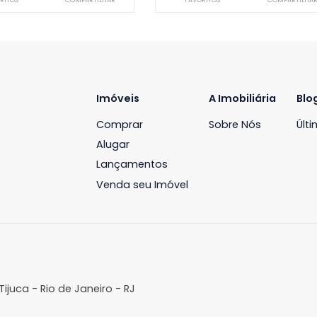
Apartamento
Apartamento
arra da Tijuca, Rio de Janeiro, RJ
Barra da Tijuca, Rio 
163m²
3
-
2
184m²
3
R$ 2.500.000
R$ 2.500.0
FAVORITOS
COMPARTILHAR
FAVORITOS