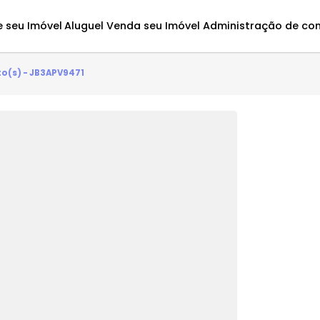
Avalie seu Imóvel
Aluguel
Venda seu Imóvel
Administ
 3 quarto(s) - JB3APV9471