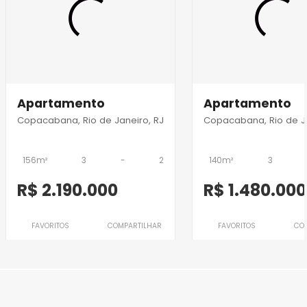
Apartamento
Apartamento
Copacabana, Rio de Janeiro, RJ
Copacabana, Rio de Ja
156m²
3
-
2
140m²
3
R$ 2.190.000
R$ 1.480.000
FAVORITOS
COMPARTILHAR
FAVORITOS
CO