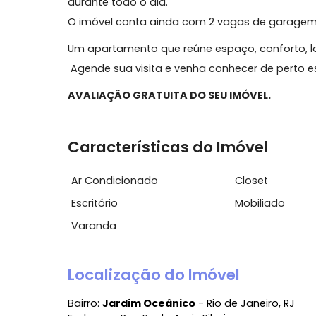
A área íntima conta com 3 quartos, sendo 
possui armários planejados, área de se
garantindo praticidade no dia a dia.
Outro grande diferencial é o sol da manh
durante todo o dia.
O imóvel conta ainda com 2 vagas de g
Um apartamento que reúne espaço, confor
Agende sua visita e venha conhecer de p
AVALIAÇÃO GRATUITA DO SEU IMÓVEL.
Características do Imóvel
Ar Condicionado
Closet