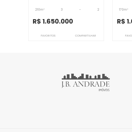
JB3APV6796
Apartamento
Jardim Oceânico, Rio de Janeiro, RJ
J
210m²
3
-
2
R$ 1.650.000
FAVORITOS
COMPARTILHAR