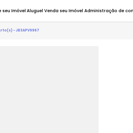
Avalie seu Imóvel
Aluguel
Venda seu Imóvel
Administ
- 3 quarto(s) - JB3APV9967