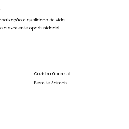
1 suíte, além de lavabo e banheiro social. A cozinha
rviço, além de dependência completa de empregada,
ã, que deixa os ambientes claros e agradáveis
aragem.
to, localização e qualidade de vida.
erto essa excelente oportunidade!
Cozinha Gourmet