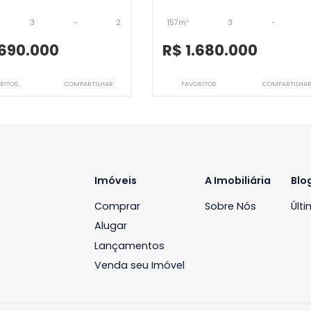
JB3APV6973
JB3APV7481
Apartamento
Apartamento
ardim Oceânico, Rio de Janeiro, RJ
Jardim Oceânico, Rio
170m²
3
-
2
157m²
3
R$ 1.690.000
R$ 1.680.0
FAVORITOS
COMPARTILHAR
FAVORITOS