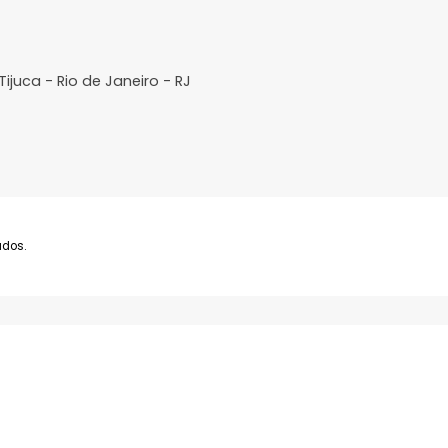
Imóveis
A Imobil
Comprar
Sobre N
Alugar
Lançamentos
Venda seu Imóvel
ra da Tijuca - Rio de Janeiro - RJ