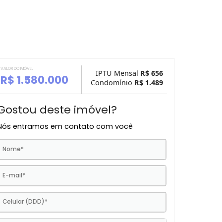
VALOR DO IMÓVEL
IPTU Mensal
R$ 
R$ 1.580.000
Condomínio
R$ 1.
Gostou deste imóvel?
Nós entramos em contato com você