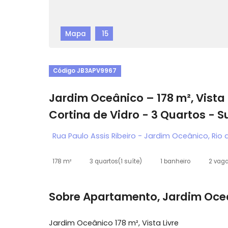
Mapa
15
Código JB3APV9967
Jardim Oceânico – 178 m², V
Cortina de Vidro - 3 Quartos
Rua Paulo Assis Ribeiro - Jardim Oceânico
178 m²
3 quartos
(1 suíte)
1 banheiro