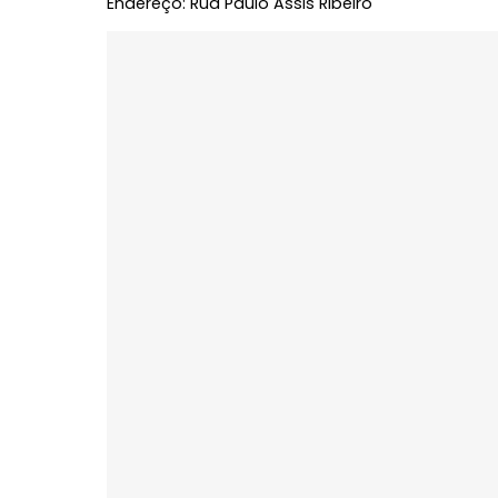
Escritório
Mobiliad
Varanda
Localização do Imóvel
Bairro:
Jardim Oceânico
- Rio de Janeiro,
Endereço: Rua Paulo Assis Ribeiro