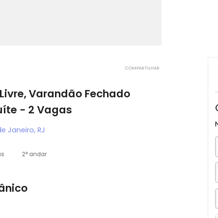
COMPARTILHAR
ista Livre, Varandão Fechado
 - Suíte - 2 Vagas
, Rio de Janeiro, RJ
2 vagas
2° andar