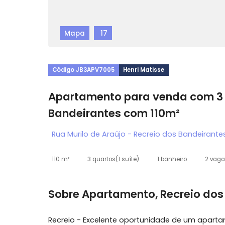
Mapa
17
Código JB3APV7005
Henri Matisse
Apartamento para venda co
Bandeirantes com 110m²
Rua Murilo de Araújo - Recreio dos Bandei
110 m²
3 quartos
(1 suíte)
1 banheiro