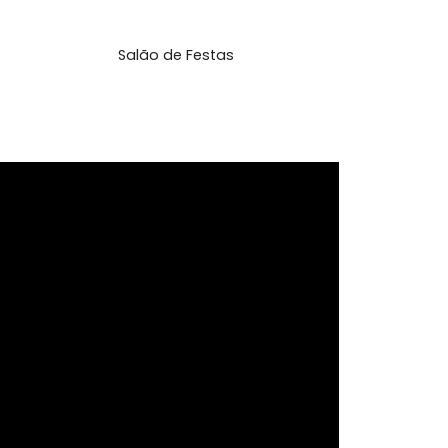
Portão Eletrônico
ltada
Salão de Festas