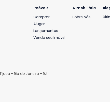
Apartamento
Apartamento
ecreio dos Bandeirantes, Rio de
Recreio dos Bandeira
aneiro, RJ
Janeiro, RJ
121m²
3
-
2
89m²
3
R$ 650.000
R$ 690.000
FAVORITOS
COMPARTILHAR
FAVORITOS
Imóveis
A Imobil
Comprar
Sobre N