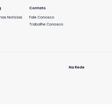
Apartamento
ntes, Rio de
Recreio dos Bandeirantes, Rio de
Janeiro, RJ
-
2
87m²
3
-
2
R$ 690.000
COMPARTILHAR
FAVORITOS
COMPARTILHAR
iária
Blog
Contato
ós
Últimas Notícias
Fale Conosco