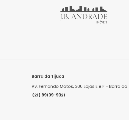
Apartamento
Recreio dos Bandeirantes, Rio de
R
Janeiro, RJ
J
110m²
3
-
2
R$ 805.000
FAVORITOS
COMPARTILHAR