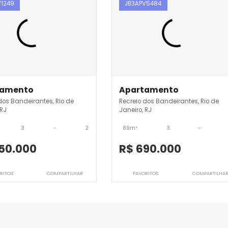
creio dos Bandeirantes
JB3APV1249
JB3APV5484