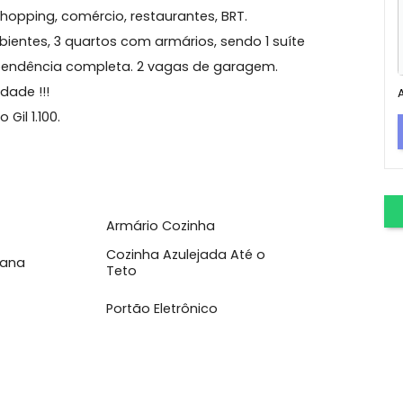
 dos Bandeirantes
apartamento em prédio com piscina, churrasqueira,
mo ao Shopping, comércio, restaurantes, BRT.
 ambientes, 3 quartos com armários, sendo 1 suíte
rea e dependência completa. 2 vagas de garagem.
ortunidade !!!
láucio Gil 1.100.
erviço
Armário Cozinha
Cozinha Azulejada Até o
Americana
Teto