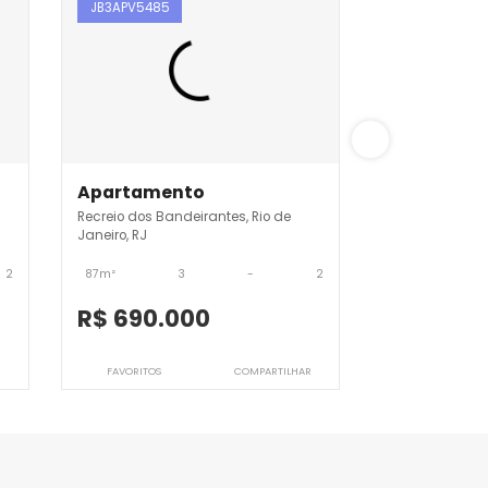
JB3APV5485