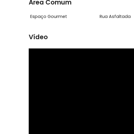
Dependência de
Piscina
Empregados
Ver mais
Área Comum
Espaço Gourmet
Rua Asfa
Vídeo