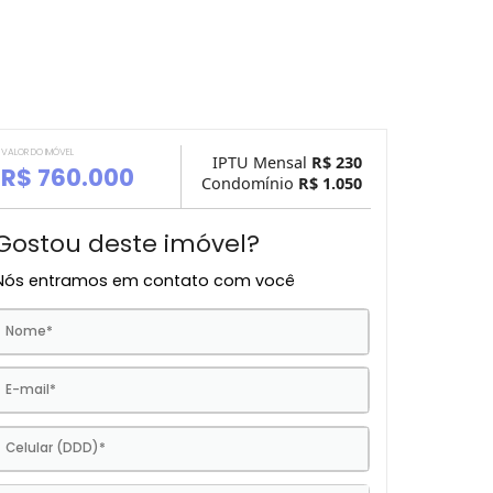
VALOR DO IMÓVEL
IPTU Mensal
R$ 
R$ 760.000
Condomínio
R$ 1.
Gostou deste imóvel?
Nós entramos em contato com você