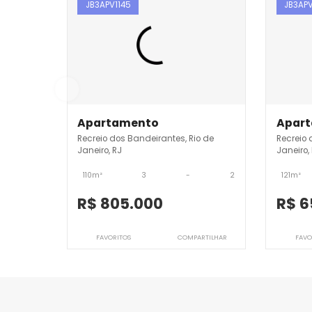
Imóveis semelhantes em
Re
JB3APV1145