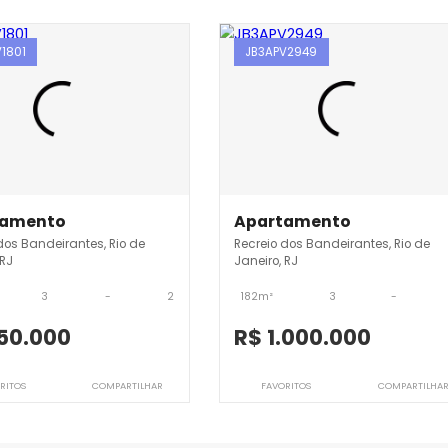
creio dos Bandeirantes
JB3APV1801
JB3APV2949