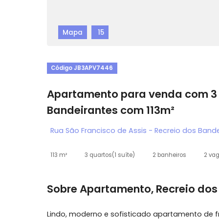
Mapa
15
Código JB3APV7446
Apartamento para venda co
Bandeirantes com 113m²
Rua São Francisco de Assis - Recreio dos 
113 m²
3 quartos
(1 suíte)
2 banheiros