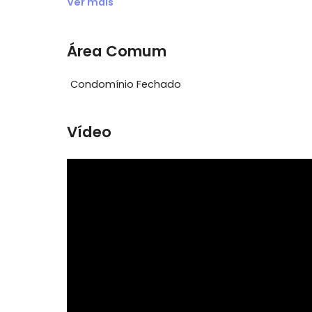
Acesso 24 Horas
Armário 
Blindex
Churrasq
Cozinha Azulejada Até o
Depósito 
Teto
Subsolo
Ver mais
Área Comum
Condomínio Fechado
Vídeo