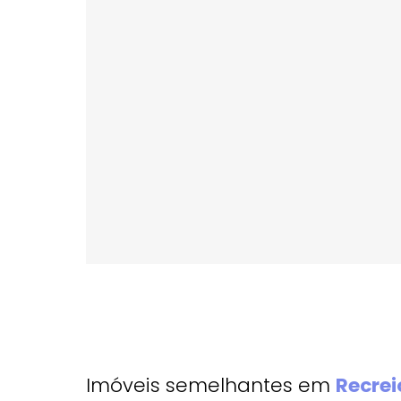
Bairro:
Recreio dos Bandeirantes
- Rio de
Endereço: Rua São Francisco de Assis