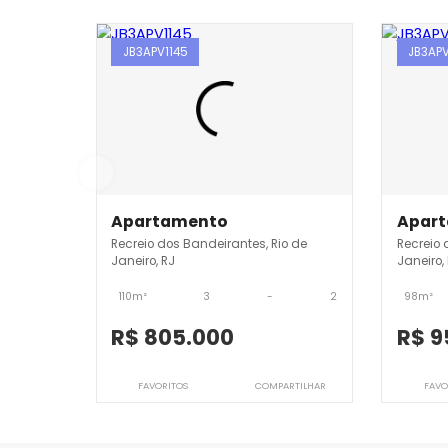
Imóveis semelhantes em
Re
JB3APV1145