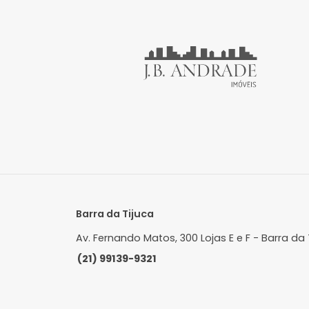
Apartamento
Recreio dos Bandeirantes, Rio de
R
Janeiro, RJ
J
110m²
3
-
2
R$ 805.000
FAVORITOS
COMPARTILHAR