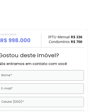
VALOR DO IMÓVEL
IPTU Mensal
R$ 
R$ 998.000
Condomínio
R$ 
Gostou deste imóvel?
Nós entramos em contato com você