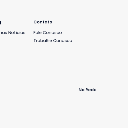
Apartamento
ntes, Rio de
Recreio dos Bandeirantes, Rio de
Janeiro, RJ
-
2
110m²
3
-
2
00
R$ 850.000
COMPARTILHAR
FAVORITOS
COMPARTILHAR
iária
Blog
Contato