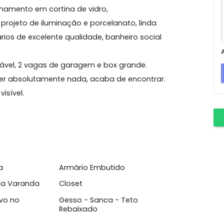
 dos Bandeirantes
to de frente com ampla varanda completa:
 e fechamento em cortina de vidro,
com projeto de iluminação e porcelanato, linda
 armários de excelente qualidade, banheiro social
confortável, 2 vagas de garagem e box grande.
o fazer absolutamente nada, acaba de encontrar.
s, é visível.