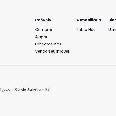
Apartamento
Apartamento
ecreio dos Bandeirantes, Rio de
Recreio dos Bandeira
aneiro, RJ
Janeiro, RJ
98m²
3
-
2
182m²
3
R$ 950.000
R$ 1.000.0
FAVORITOS
COMPARTILHAR
FAVORITOS
Imóveis
A Imobil