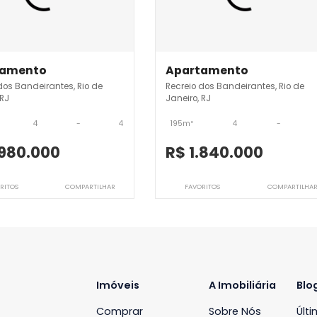
creio dos Bandeirantes
JB4APV7878
JB4APV9351
Apartamento
Apartamento
ecreio dos Bandeirantes, Rio de
Recreio dos Bandeira