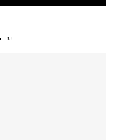
 Janeiro, RJ
 Pinho