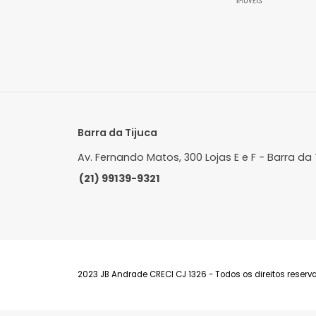
Janeiro, RJ
J
175m²
4
-
6
R$ 1.975.000
FAVORITOS
COMPARTILHAR