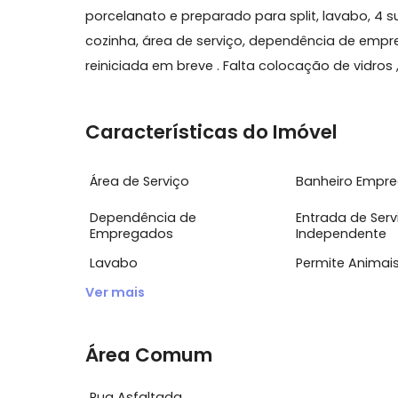
Sobre Apartamento, Recreio
Excelente lâmina, 2a quadra da praia, 19
porcelanato e preparado para split, lava
cozinha, área de serviço, dependência d
reiniciada em breve . Falta colocação de vid
Características do Imóvel
Área de Serviço
Banheiro
Dependência de
Entrada d
Empregados
Independ
Lavabo
Permite 