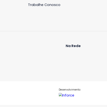
Janeiro, RJ
-
3
186m²
4
-
3
00
R$ 1.780.000
COMPARTILHAR
FAVORITOS
COMPARTILHAR
iária
Blog
Contato
ós
Últimas Notícias
Fale Conosco
Trabalhe Conosco