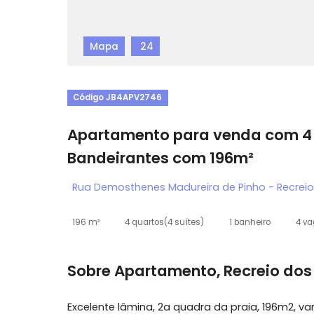
Mapa
24
Código JB4APV2746
Apartamento para venda co
Bandeirantes com 196m²
Rua Demosthenes Madureira de Pinho - Re
196 m²
4 quartos
(4 suítes)
1 banheiro