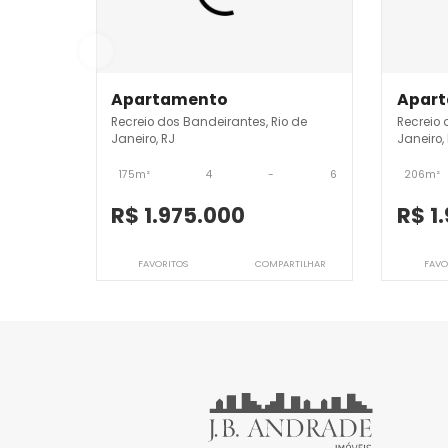
Imóveis semelhantes em
Re
JB3APV6437
Apartamento
Recreio dos Bandeirantes, Rio de
R