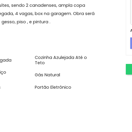
 dos Bandeirantes
6m2, varandão, sala 3 ambientes, todo em
bo, 4 suítes, sendo 2 canadenses, ampla copa
e empregada, 4 vagas, box na garagem. Obra será
ros , gesso, piso , e pintura .
Cozinha Azulejada Até o
 Empregada
Teto
e Serviço
Gás Natural
ente
Animais
Portão Eletrônico