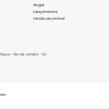
aneiro, RJ
Janeiro, RJ
206m²
4
-
4
195m²
4
R$ 1.980.000
R$ 1.840.0
FAVORITOS
COMPARTILHAR
FAVORITOS
Imóveis
A Imobil
Comprar
Sobre N
Alugar
Lançamentos
Venda seu Imóvel