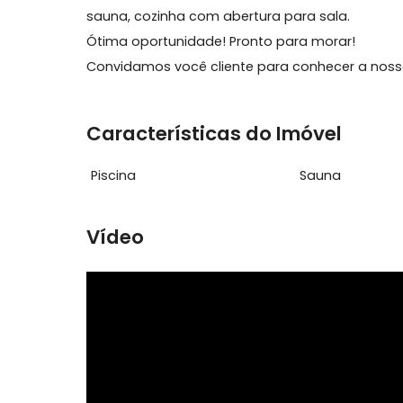
Sobre Casa, Vargem Grand
Linda casa no Condomínio Versace em Var
sauna, cozinha com abertura para sala.
Ótima oportunidade! Pronto para morar!
Convidamos você cliente para conhecer a no
Características do Imóvel
Piscina
Sauna
Vídeo