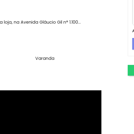
e
gem Grande com 3 quartos, sendo 1 suíte, piscina,
ssa loja, na Avenida Gláucio Gil n° 1.100...
Varanda