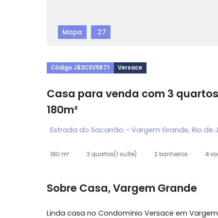
Mapa
27
Código JB3CSV5871
Versace
Casa para venda com 3 qu
180m²
Estrada do Sacarrão - Vargem Grande, Ri
180 m²
3 quartos
(1 suíte)
2 banheiros