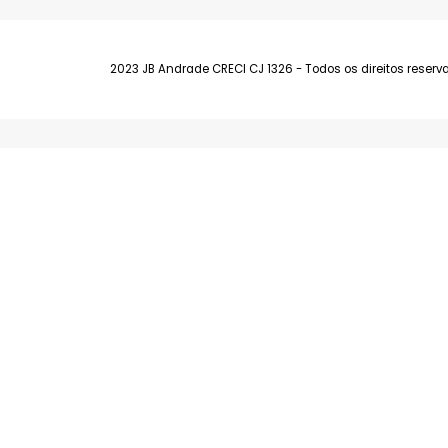
Barra da Tijuca
Av. Fernando Matos, 300 Lojas E e F - Bar
(21) 99139-9321
2023 JB Andrade CRECI CJ 1326 - Todos os direitos