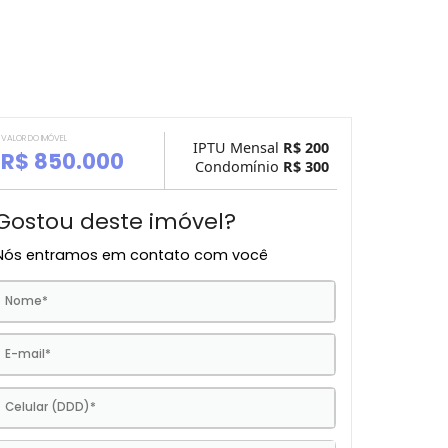
VALOR DO IMÓVEL
IPTU Mensal
R$ 
R$ 850.000
Condomínio
R$ 
Gostou deste imóvel?
Nós entramos em contato com você