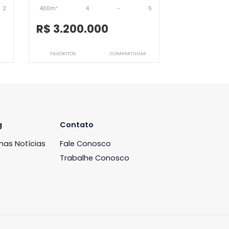
JB4CSV7920
Casa
de Janeiro, RJ
Barra da Tijuca, Rio de Janeiro, RJ
-
2
400m²
4
-
5
00
R$ 3.200.000