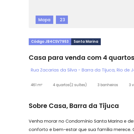
Mapa
23
Código JB4CSV7953
Santa Marina
Casa para venda com 4 qua
Rua Zacarias da Silva - Barra da Tijuca, R
461 m²
4 quartos
(2 suítes)
3 banheiros
Sobre Casa, Barra da Tijuca