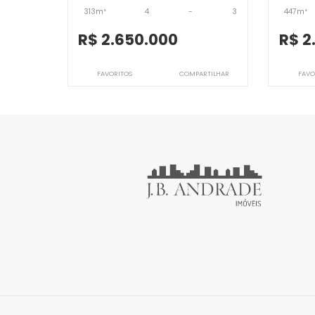
Imóveis semelhantes em
Ba
JB4CSV9292
Casa
Barra da Tijuca, Rio de Janeiro, RJ
B
313m²
4
-
3
R$ 2.650.000