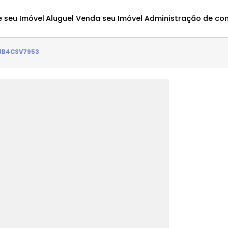
Avalie seu Imóvel
Aluguel
Venda seu Imóvel
Administ
rto(s) - JB4CSV7953