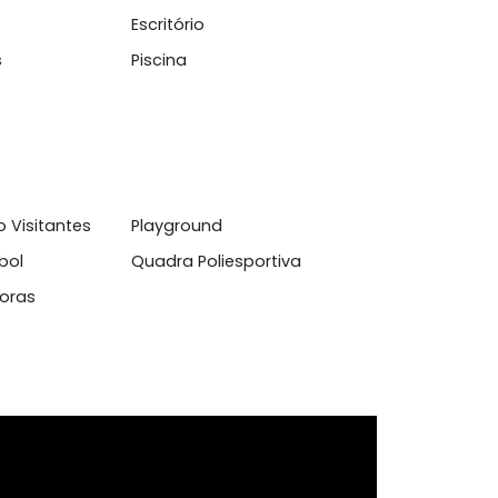
essa maravilhosa casa. Agende agora mesmo a sua
tuitamente o seu imóvel.
Escritório
Animais
Piscina
amento Visitantes
Playground
e futebol
Quadra Poliesportiva
a 24 horas