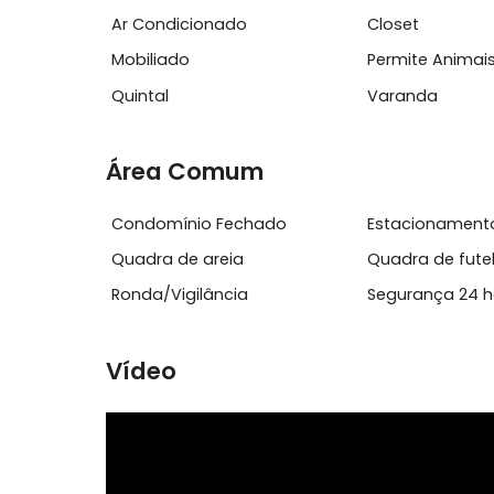
Não perca a oportunidade de conhecer 
visita! E o melhor de tudo: avaliamos gra
Características do Imóvel
Ar Condicionado
Closet
Mobiliado
Permite 
Quintal
Varanda
Área Comum
Condomínio Fechado
Estacion
Quadra de areia
Quadra d
Ronda/Vigilância
Seguranç