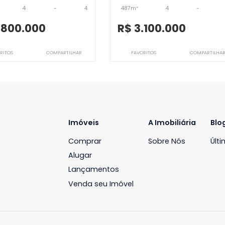
rra da Tijuca
JB4CSV9343
JB4CSV10011
Casa
Casa
arra da Tijuca, Rio de Janeiro, RJ
Barra da Tijuca, Rio 
447m²
4
-
4
487m²
4
R$ 2.800.000
R$ 3.100.0