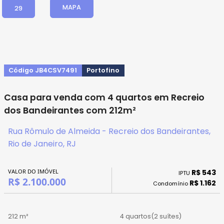
MAPA
29
Código JB4CSV7491
Portofino
Casa para venda com 4 quartos em Recreio
dos Bandeirantes com 212m²
Rua Rômulo de Almeida - Recreio dos Bandeirantes,
Rio de Janeiro, RJ
VALOR DO IMÓVEL
R$ 543
IPTU
R$ 2.100.000
R$ 1.162
Condomínio
212 m²
4 quartos
(2 suítes)