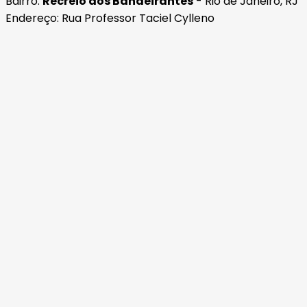
Bairro:
Recreio dos Bandeirantes
- Rio de Janeiro, RJ
Endereço: Rua Professor Taciel Cylleno