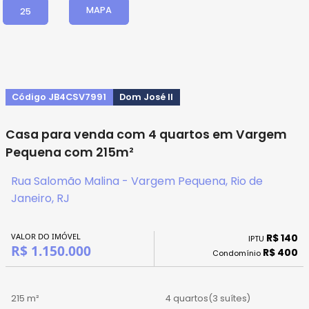
MAPA
25
Código JB4CSV7991
Dom José II
Casa para venda com 4 quartos em Vargem
Pequena com 215m²
Rua Salomão Malina - Vargem Pequena, Rio de
Janeiro, RJ
VALOR DO IMÓVEL
R$ 140
IPTU
R$ 1.150.000
R$ 400
Condomínio
215 m²
4 quartos
(3 suítes)