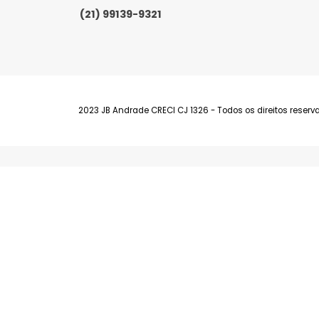
Barra da Tijuca
Av. Fernando Matos, 300 Lojas E e F - Bar
(21) 99139-9321