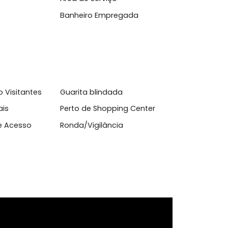
4 Horas
Ambientes Integrados
azer
Área de Serviço
Banheiro Empregada
amento Visitantes
Guarita blindada
Hospitais
Perto de Shopping Center
Vias de Acesso
Ronda/Vigilância