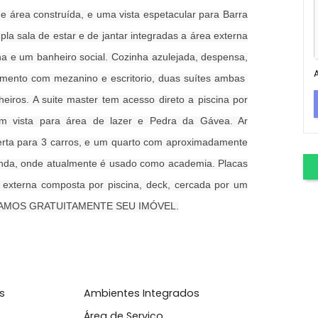
tinho do Massarú. Belíssimo imóvel em estilo clássico,
0m² de área construída, e uma vista espetacular para Barra
uma ampla sala de estar e de jantar integradas a área externa
a piscina e um banheiro social. Cozinha azulejada, despensa,
do pavimento com mezanino e escritorio, duas suítes ambas
s banheiros. A suite master tem acesso direto a piscina por
odos com vista para área de lazer e Pedra da Gávea. Ar
em coberta para 3 carros, e um quarto com aproximadamente
ro e varanda, onde atualmente é usado como academia. Placas
 lazer externa composta por piscina, deck, cercada por um
sita! AVALIAMOS GRATUITAMENTE SEU IMÓVEL.