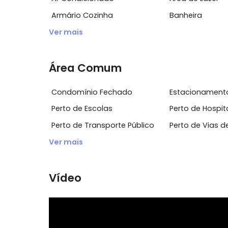
Características do Imóvel
Academia
Acesso 2
Ar Condicionado
Área de L
Armário Cozinha
Banheira
Ver mais
Área Comum
Condomínio Fechado
Estacion
Perto de Escolas
Perto de 
Perto de Transporte Público
Perto de 