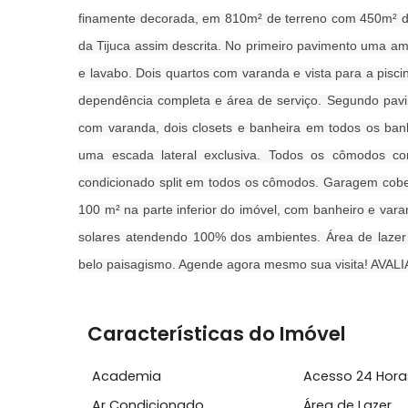
Sobre Casa, Itanhangá
BARRA DA TIJUCA - Itanhangá, condomínio Por
finamente decorada, em 810m² de terreno com 45
da Tijuca assim descrita. No primeiro pavimento 
e lavabo. Dois quartos com varanda e vista para 
dependência completa e área de serviço. Segun
com varanda, dois closets e banheira em todos o
uma escada lateral exclusiva. Todos os côm
condicionado split em todos os cômodos. Garag
100 m² na parte inferior do imóvel, com banhei
solares atendendo 100% dos ambientes. Área de
belo paisagismo. Agende agora mesmo sua vi