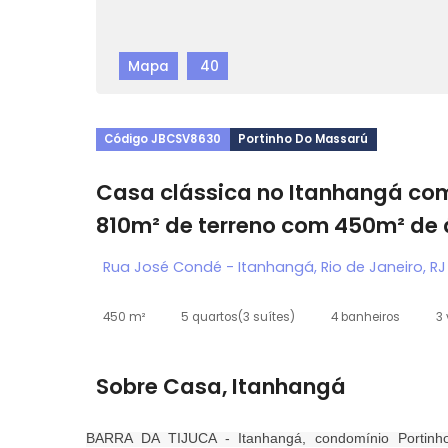
Mapa
40
Código JBCSV8630
Portinho Do Massarú
Casa clássica no Itanhangá
810m² de terreno com 450m²
Rua José Condé - Itanhangá, Rio de Janei
450 m²
5 quartos
(3 suítes)
4 banheiros