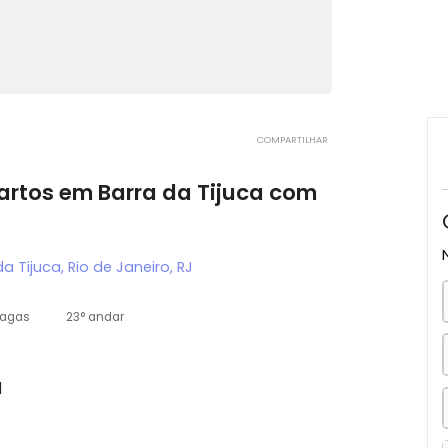
COMPARTILHAR
 quartos em Barra da Tijuca com
rra da Tijuca, Rio de Janeiro, RJ
3 vagas
23° andar