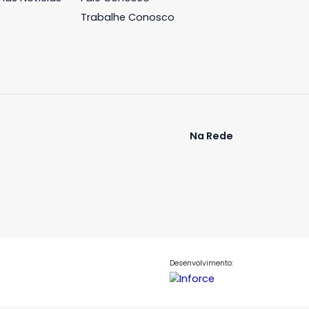
2
285m²
3
-
2
R$ 2.300.000
TILHAR
FAVORITOS
COMPARTILHAR
iária
Blog
Contato
ós
Últimas Notícias
Fale Conosco
Trabalhe Conosco