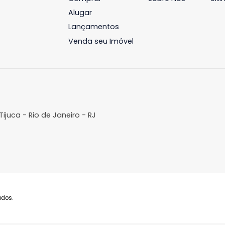
m²
3
-
2
300m²
3
-
 1.790.000
R$ 2.250.000
AVORITOS
COMPARTILHAR
FAVORITOS
COMPAR
Imóveis
A Imobil
Comprar
Sobre N
Alugar
Lançamentos
Venda seu Imóvel