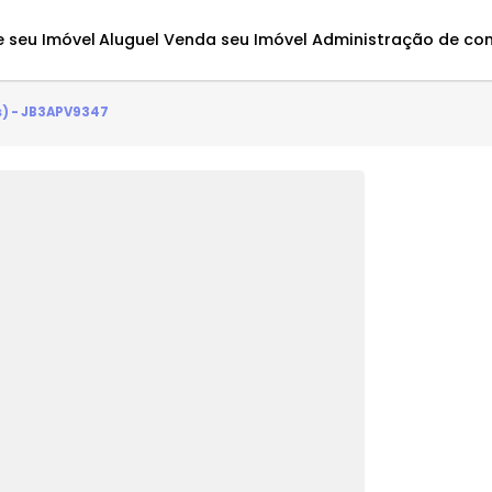
Avalie seu Imóvel
Aluguel
Venda seu Imóvel
Administ
quarto(s) - JB3APV9347