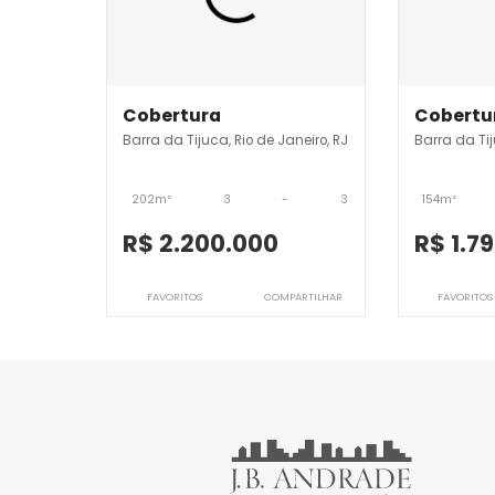
Imóveis semelhantes em
Ba
JB3CBV8496
JB
Cobertura
Co
Barra da Tijuca, Rio de Janeiro, RJ
Barr