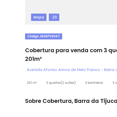
Mapa
20
Código JB3APV9347
Cobertura para venda com 3
201m²
Avenida Afonso Arinos de Melo Franco - Ba
201 m²
3 quartos
(2 suítes)
2 banheiros