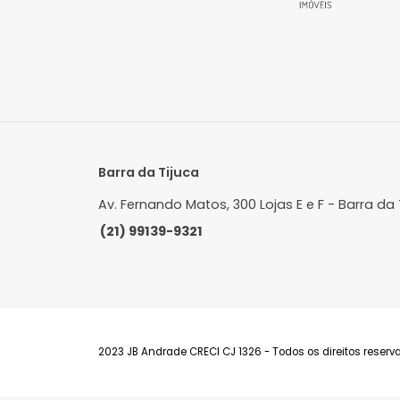
202m²
3
-
3
154
R$ 2.200.000
R$
FAVORITOS
COMPARTILHAR
F