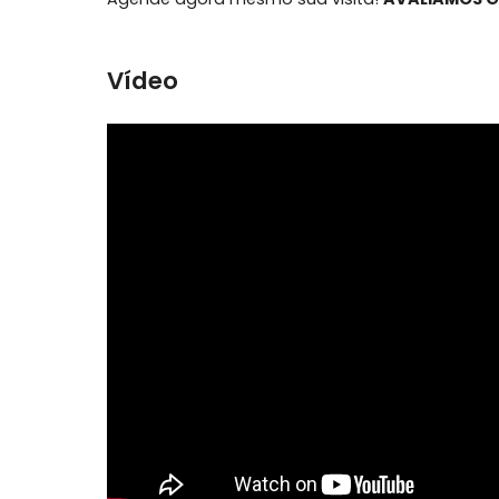
3 quartos confortáveios sendo 2 suites 
3 vagas de garagem na escritura,
sol da manhã.
Agende agora mesmo sua visita!
AVALIA
Vídeo