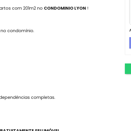
ijuca
 - 3 Quartos com 201m2 no
CONDOMINIO LYON
!
incluso no condomínio.