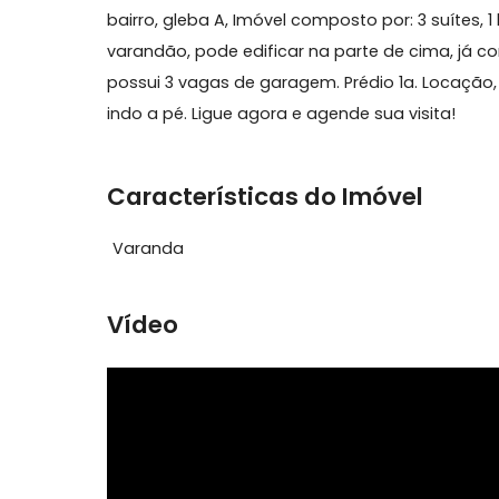
Sobre Cobertura, Recreio do
Recreio dos Bandeirantes - JB3CBV9184 - 
bairro, gleba A, Imóvel composto por: 3 su
varandão, pode edificar na parte de cima
possui 3 vagas de garagem. Prédio 1a. Lo
indo a pé. Ligue agora e agende sua visita
Características do Imóvel
Varanda
Vídeo