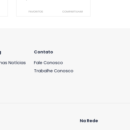
Cobertura
ntes, Rio de
Recreio dos Bandeirantes, Rio de
Janeiro, RJ
-
3
240m²
3
-
2
00
R$ 1.350.000
COMPARTILHAR
FAVORITOS
COMPARTILHAR