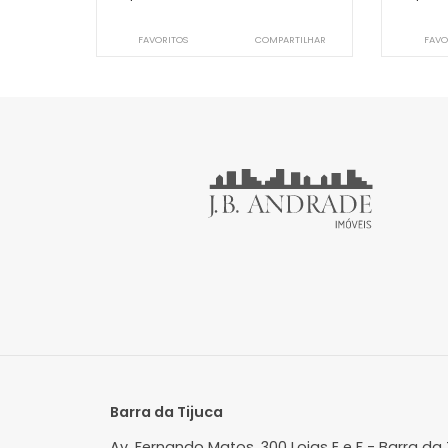
Cobertura
Recreio dos Bandeirantes, Rio de
R
Janeiro, RJ
J
202m²
3
-
3
R$ 1.400.000
FAVORITOS
COMPARTILHAR