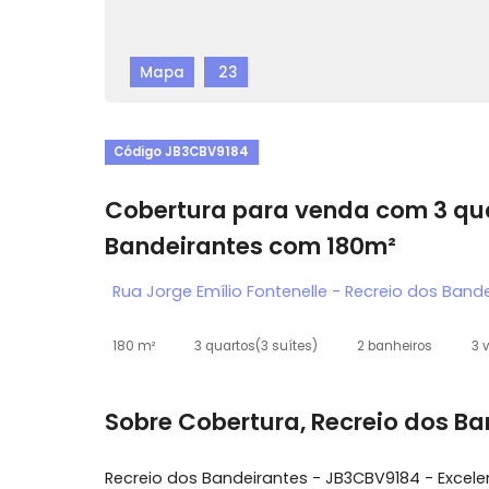
Mapa
23
Código JB3CBV9184
Cobertura para venda com 3
Bandeirantes com 180m²
Rua Jorge Emílio Fontenelle - Recreio dos
180 m²
3 quartos
(3 suítes)
2 banheiros