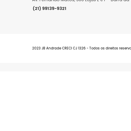
Barra da Tijuca
Av. Fernando Matos, 300 Lojas E e F - Bar
(21) 99139-9321