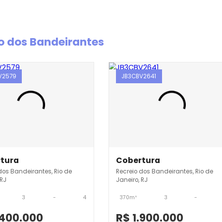
creio dos Bandeirantes
JB3CBV2579
JB3CBV2641