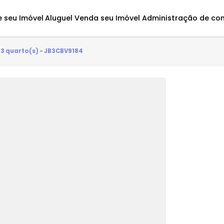
Avalie seu Imóvel
Aluguel
Venda seu Imóvel
Administ
antes - 3 quarto(s) - JB3CBV9184