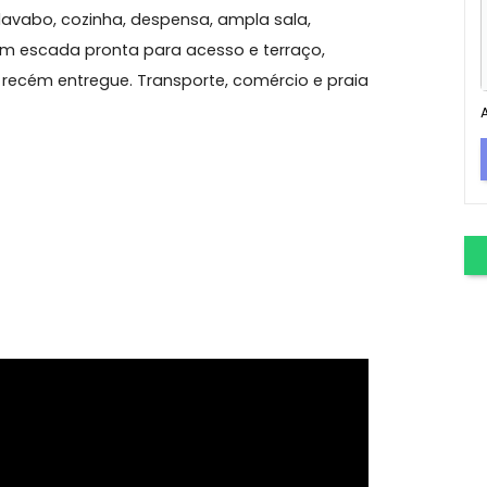
s Bandeirantes
Excelente cobertura em localização privilegiada no
ítes, 1 lavabo, cozinha, despensa, ampla sala,
, já com escada pronta para acesso e terraço,
cação, recém entregue. Transporte, comércio e praia
!