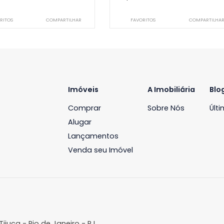
Cobertura
Cobertura
ecreio dos Bandeirantes, Rio de
Recreio dos Bandeira
aneiro, RJ
Janeiro, RJ
190m²
3
-
4
370m²
3
R$ 1.400.000
R$ 1.900.0
FAVORITOS
COMPARTILHAR
FAVORITOS