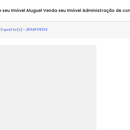
Avalie seu Imóvel
Aluguel
Venda seu Imóvel
Administ
ntes - 3 quarto(s) - JB3APV9123