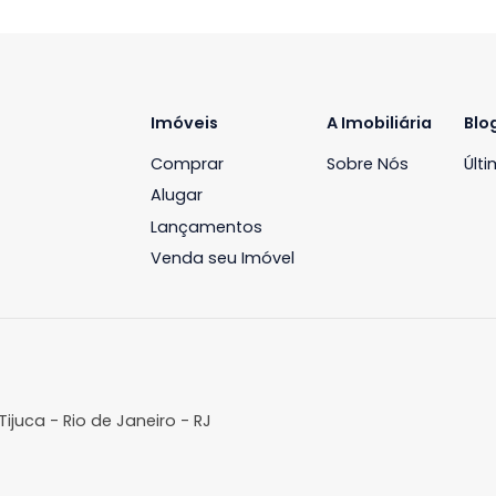
Cobertura
Cobertura
ecreio dos Bandeirantes, Rio de
Recreio dos Bandeira
aneiro, RJ
Janeiro, RJ
190m²
3
-
4
370m²
3
R$ 1.400.000
R$ 1.900.0
FAVORITOS
COMPARTILHAR
FAVORITOS
Imóveis
A Imobil