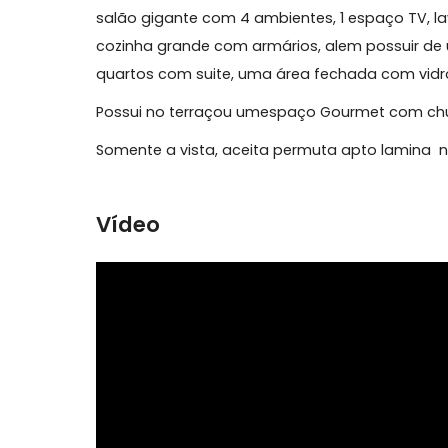
Sobre Cobertura, Recreio do
Excenlente oportunidade de morar em uma
salão gigante com 4 ambientes, 1 espaço TV
cozinha grande com armários, alem possu
quartos com suite, uma área fechada com
Possui no terraçou umespaço Gourmet co
Somente a vista, aceita permuta apto la
Vídeo