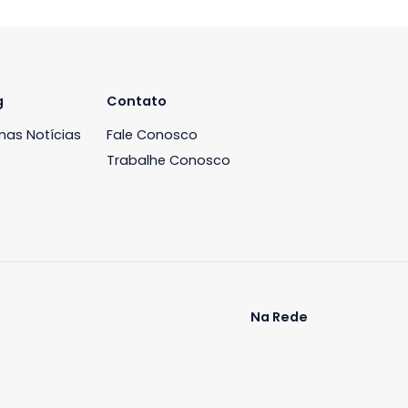
Cobertura
ntes, Rio de
Recreio dos Bandeirantes, Rio de
Janeiro, RJ
-
3
271m²
3
-
2
00
R$ 1.400.000
COMPARTILHAR
FAVORITOS
COMPARTILHAR
iária
Blog
Contato