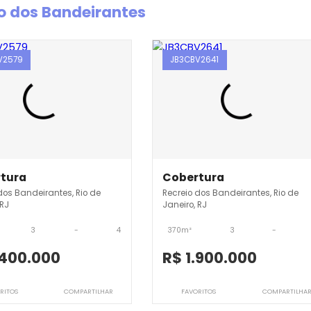
creio dos Bandeirantes
JB3CBV2579
JB3CBV2641