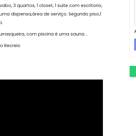
s Bandeirantes
 cobertura no Recreio, possui no primeiro piso
, lavabo, 3 quartos, 1 closet, 1 suite com escritorio,
ir de uma dispensa,área de serviço. Segundo piso,1
 vidro.
m churrasqueira, com piscina é uma sauna ..
mina no Recreio