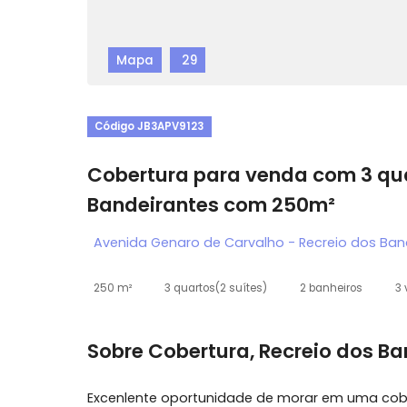
Mapa
29
Código JB3APV9123
Cobertura para venda com 3
Bandeirantes com 250m²
Avenida Genaro de Carvalho - Recreio dos
250 m²
3 quartos
(2 suítes)
2 banheiros