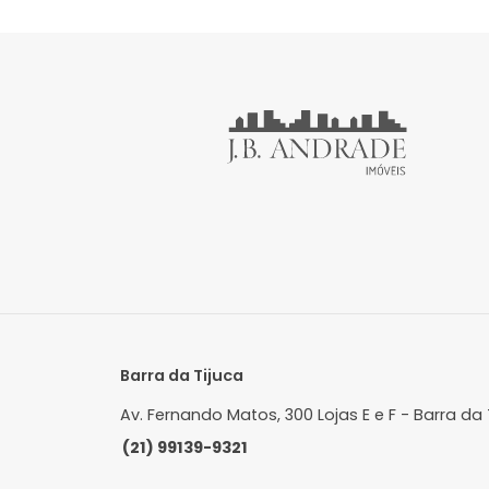
Cobertura
Recreio dos Bandeirantes, Rio de
R
Janeiro, RJ
J
202m²
3
-
3
R$ 1.400.000
FAVORITOS
COMPARTILHAR