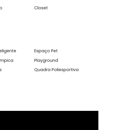
da Barra da Tijuca, inclusive pro metrô, estação BRT
ncia, bancos, salas comerciais e hortifruti ...
cionado
Closet
io inteligente
Espaço Pet
emi-olímpica
Playground
e Tênis
Quadra Poliesportiva