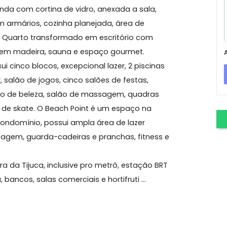
ijuca
y indevassável, clen, vista condomínio, bosque e
, varanda com cortina de vidro, anexada a sala,
das com armários, cozinha planejada, área de
o piso: Quarto transformado em escritório com
m deck em madeira, sauna e espaço gourmet.
 Possui cinco blocos, excepcional lazer, 2 piscinas
 indoor, salão de jogos, cinco salões de festas,
a, salão de beleza, salão de massagem, quadras
, pista de skate. O Beach Point é um espaço na
es do condomínio, possui ampla área de lazer
romassagem, guarda-cadeiras e pranchas, fitness e