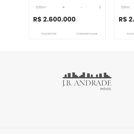
Imóveis semelhantes em
Ba
JB4CBV7125
Cobertura
Barra da Tijuca, Rio de Janeiro, RJ
B
330m²
4
-
3
R$ 2.600.000