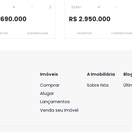
rra da Tijuca
JB4CBV9649
JB4CBV10166
Cobertura
Cobertura
arra da Tijuca, Rio de Janeiro, RJ
Barra da Tijuca, Rio 
291m²
4
-
2
323m²
4
R$ 2.690.000
R$ 2.950.0