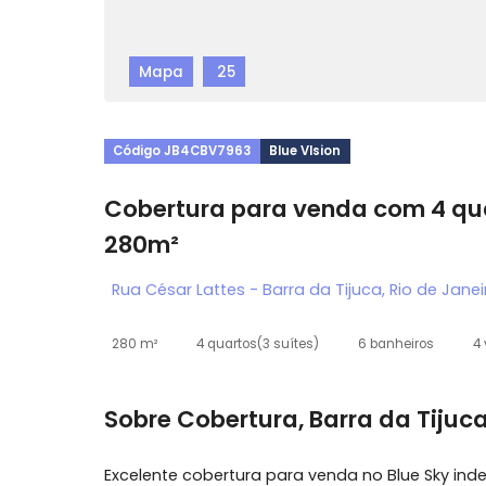
Mapa
25
Código JB4CBV7963
Blue VIsion
Cobertura para venda com 4
280m²
Rua César Lattes - Barra da Tijuca, Rio de
280 m²
4 quartos
(3 suítes)
6 banheiros