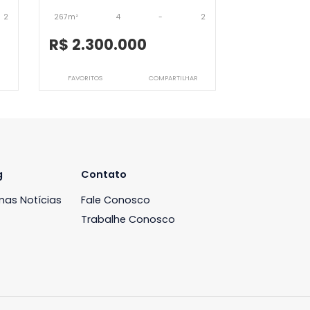
JB4CBV10186
Cobertura
de Janeiro, RJ
Barra da Tijuca, Rio de Janeiro, RJ
-
2
267m²
4
-
2
00
R$ 2.300.000