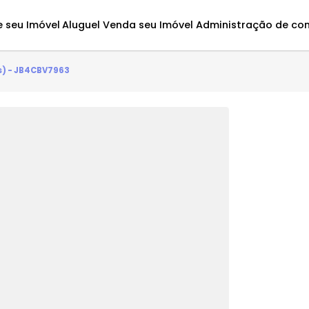
Avalie seu Imóvel
Aluguel
Venda seu Imóvel
Administ
quarto(s) - JB4CBV7963