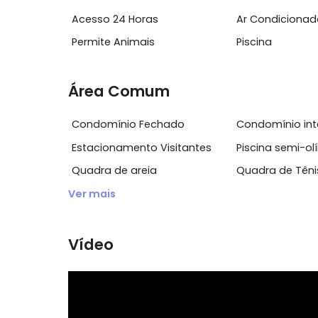
Ônibus circular para os principais pontos 
Blue center shopping com lojas de conveniê
Características do Imóvel
Acesso 24 Horas
Ar Condi
Permite Animais
Piscina
Área Comum
Condomínio Fechado
Condomín
Estacionamento Visitantes
Piscina s
Quadra de areia
Quadra d