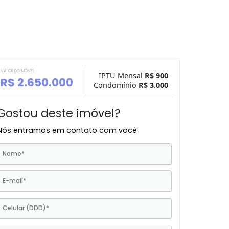
VALOR DO IMÓVEL
IPTU Mensal
R$ 
R$ 2.650.000
Condomínio
R$ 3.
Gostou deste imóvel?
Nós entramos em contato com você