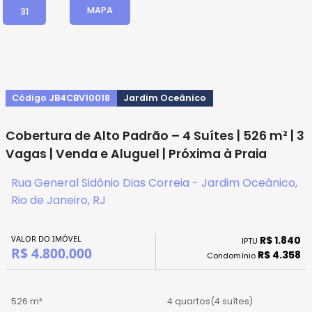
MAPA
31
Código JB4CBV10018
Jardim Oceânico
Cobertura de Alto Padrão – 4 Suítes | 526 m² | 3
Vagas | Venda e Aluguel | Próxima à Praia
Rua General Sidônio Dias Correia - Jardim Oceânico,
Rio de Janeiro, RJ
VALOR DO IMÓVEL
R$ 1.840
IPTU
R$ 4.800.000
R$ 4.358
Condomínio
526 m²
4 quartos
(4 suítes)