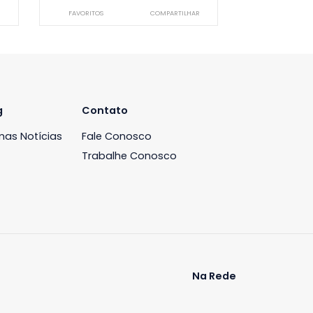
Cobertura
ntes, Rio de
Recreio dos Bandeirantes, Rio de
Janeiro, RJ
-
3
330m²
4
-
4
00
R$ 1.300.000
COMPARTILHAR
FAVORITOS
COMPARTILHAR