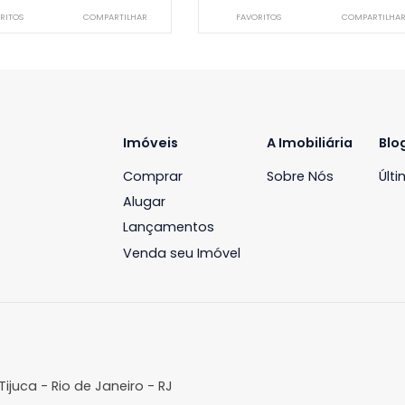
Cobertura
Cobertura
ecreio dos Bandeirantes, Rio de
Recreio dos Bandeira
aneiro, RJ
Janeiro, RJ
212m²
4
-
3
300m²
4
R$ 1.650.000
R$ 1.600.0
FAVORITOS
COMPARTILHAR
FAVORITOS