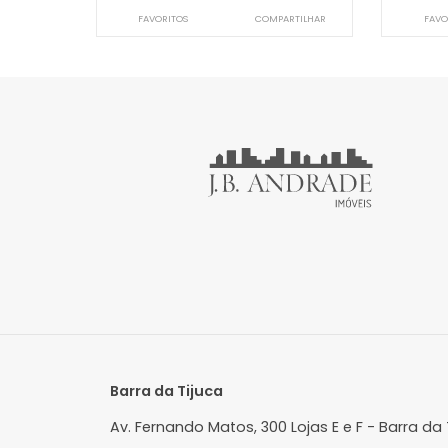
Cobertura
Recreio dos Bandeirantes, Rio de
R
Janeiro, RJ
J
350m²
4
-
4
R$ 1.699.800
FAVORITOS
COMPARTILHAR