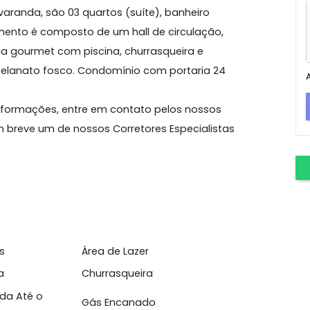
s Bandeirantes
ex, condomínio Sofisticato com infraestrutura de
sala, varanda, são 03 quartos (suíte), banheiro
do pavimento é composto de um hall de circulação,
 varanda gourmet com piscina, churrasqueira e
o em porcelanato fosco. Condomínio com portaria 24
 mais informações, entre em contato pelos nossos
, e em breve um de nossos Corretores Especialistas
!