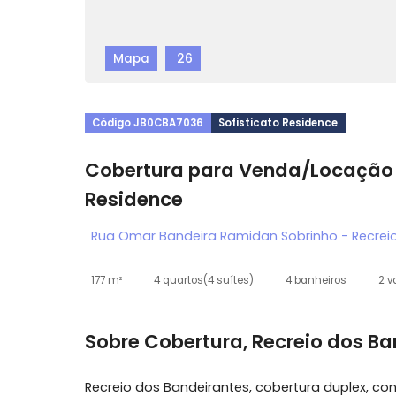
Mapa
26
Código JB0CBA7036
Sofisticato Residence
Cobertura para Venda/Locaç
Residence
Rua Omar Bandeira Ramidan Sobrinho - Re
177 m²
4 quartos
(4 suítes)
4 banheiros