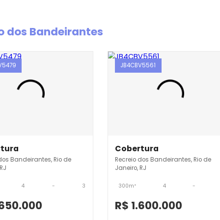
creio dos Bandeirantes
JB4CBV5479
JB4CBV5561