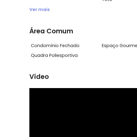
Características do Imóvel
Academia
Acesso 2
Área de Serviço
Armário 
Cozinha A
Circuito Interno de TV
Teto
Ver mais
Área Comum
Condomínio Fechado
Espaço 
Quadra Poliesportiva
Vídeo