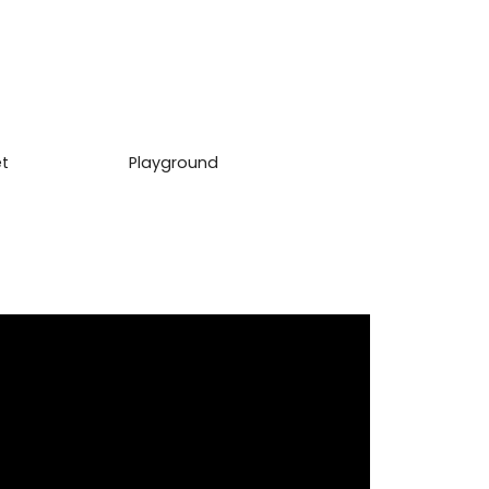
4 Horas
Área de Lazer
Cozinha
Churrasqueira
zulejada Até o
Gás Encanado
Gourmet
Playground