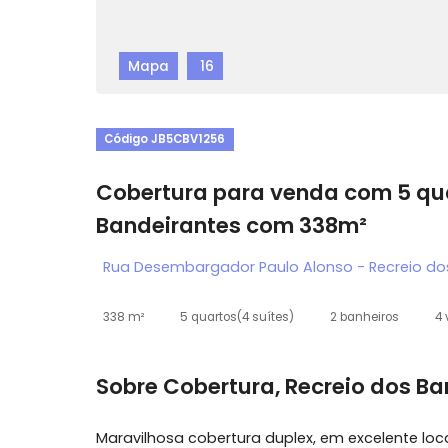
Mapa
16
Código JB5CBV1256
Cobertura para venda com 5
Bandeirantes com 338m²
Rua Desembargador Paulo Alonso - Recrei
338 m²
5 quartos
(4 suítes)
2 banheiros