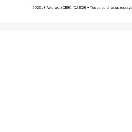
Barra da Tijuca
Av. Fernando Matos, 300 Lojas E e F - Bar
(21) 99139-9321
2023 JB Andrade CRECI CJ 1326 - Todos os direitos