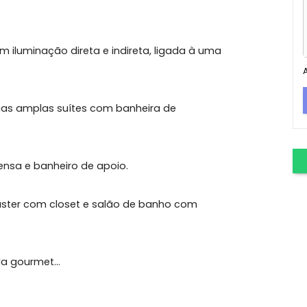
s Bandeirantes
te localização no Recreio dos Bandeirantes, sol da
es com iluminação direta e indireta, ligada à uma
e, duas amplas suítes com banheira de
, despensa e banheiro de apoio.
ndo a master com closet e salão de banho com