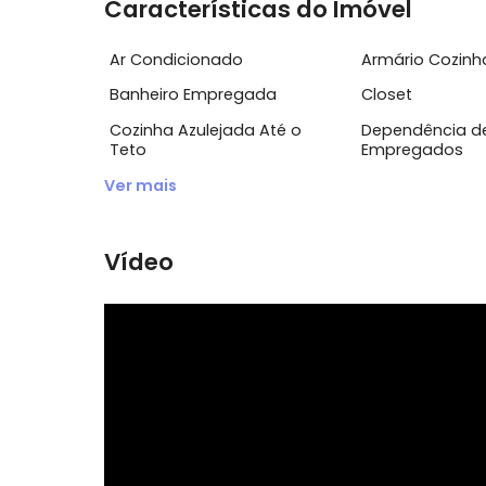
jacuzzi.
Linda área de lazer com piscina, sauna e 
Características do Imóvel
Ar Condicionado
Armário 
Banheiro Empregada
Closet
Cozinha Azulejada Até o
Dependên
Teto
Emprega
Ver mais
Vídeo