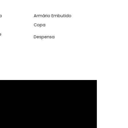
varanda gourmet...
Cozinha
Armário Embutido
Copa
cia de
Despensa
dos