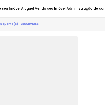
Avalie seu Imóvel
Aluguel
Venda seu Imóvel
Administ
antes - 5 quarto(s) - JB5CBV1256