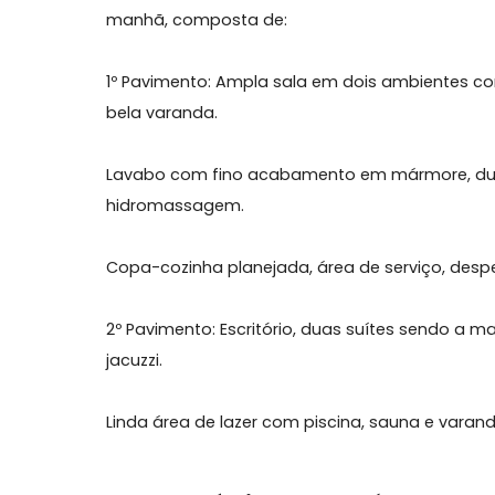
Sobre Cobertura, Recreio do
Maravilhosa cobertura duplex, em excelen
manhã, composta de:
1º Pavimento: Ampla sala em dois ambient
bela varanda.
Lavabo com fino acabamento em mármor
hidromassagem.
Copa-cozinha planejada, área de serviço
2º Pavimento: Escritório, duas suítes se