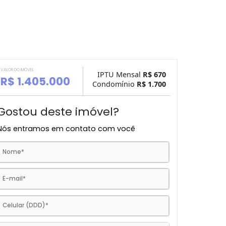
VALOR DO IMÓVEL
IPTU Mensal
R$ 
R$ 1.405.000
Condomínio
R$ 1.
Gostou deste imóvel?
Nós entramos em contato com você