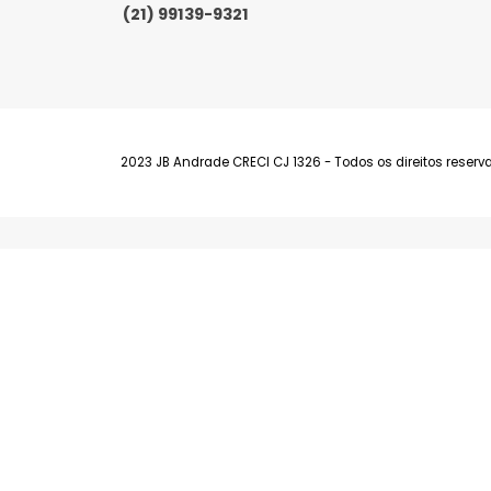
Barra da Tijuca
Av. Fernando Matos, 300 Lojas E e F - Bar
(21) 99139-9321