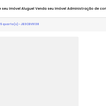
Avalie seu Imóvel
Aluguel
Venda seu Imóvel
Administ
antes - 5 quarto(s) - JB3CBV9138