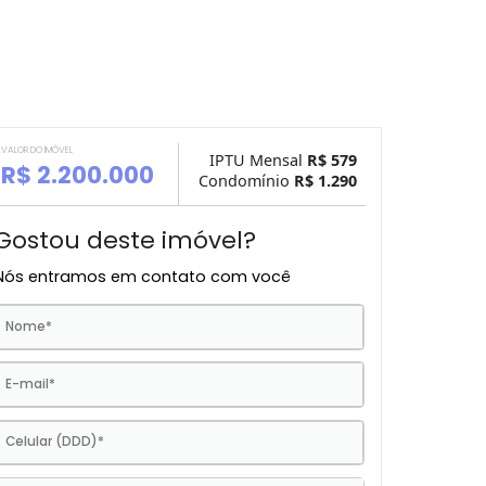
VALOR DO IMÓVEL
IPTU Mensal
R$ 
R$ 2.200.000
Condomínio
R$ 1.
Gostou deste imóvel?
Nós entramos em contato com você