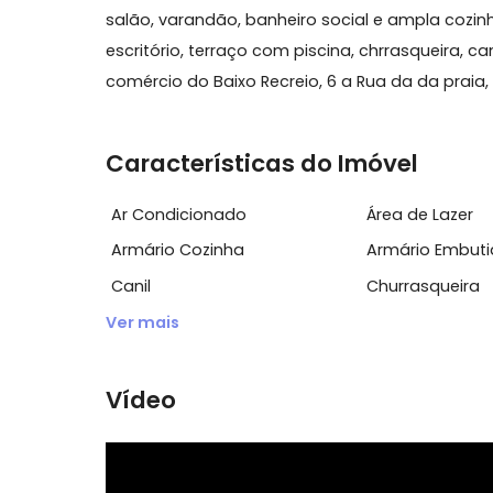
Sobre Cobertura, Recreio do
Cobertura duplex na Gleba A, 4 quartos, se
salão, varandão, banheiro social e ampla c
escritório, terraço com piscina, chrrasquei
comércio do Baixo Recreio, 6 a Rua da d
Características do Imóvel
Ar Condicionado
Área de L
Armário Cozinha
Armário 
Canil
Churrasq
Ver mais