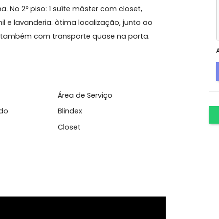
s Bandeirantes
ndo no 1º piso: 3 quartos (2 suites com closet,
ozinha. No 2º piso: 1 suíte máster com closet,
ra, canil e lavanderia. òtima localização, junto ao
a praia, também com transporte quase na porta.
azer
Área de Serviço
Embutido
Blindex
ueira
Closet