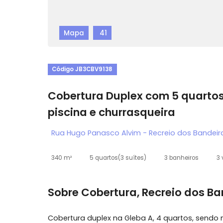
Mapa
41
Código JB3CBV9138
Cobertura Duplex com 5 quar
piscina e churrasqueira
Rua Hugo Panasco Alvim - Recreio dos Ban
340 m²
5 quartos
(3 suítes)
3 banheiros