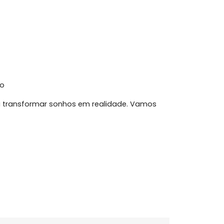
e rara que une localização, beleza natural e
ea
o padrão
ta para transformar sonhos em realidade. Vamos