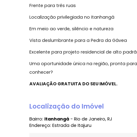
padrão, este é aquele tipo de oportunidad
potencial construtivo em um só lugar.
Destaques do imóvel:
1.800 m² de terreno totalmente plano
Frente para três ruas
Localização privilegiada no Itanhangá
Em meio ao verde, silêncio e natureza
Vista deslumbrante para a Pedra da Gáv
Excelente para projeto residencial de alt
Uma oportunidade única na região, pron
conhecer?