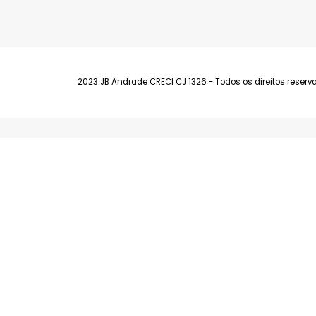
Barra da Tijuca
Av. Fernando Matos, 300 Lojas E e F - Bar
(21) 99139-9321
2023 JB Andrade CRECI CJ 1326 - Todos os direitos