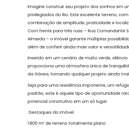
Terreno Exclusivo no Itanhangá – 1.800 m²
Pedra da Gávea!
Imagine construir seu projeto dos sonh
privilegiados do Rio. Este excelente terr
combinação de amplitude, praticidade e l
Com frente para três ruas – Rua Comandan
Almeida – o imóvel garante múltiplas poss
além de conferir ainda mais valor e versa
Inserido em um cenário de muito verde, si
proporciona uma atmosfera única de tran
da Gávea, tornando qualquer projeto aind
Seja para uma residência imponente, um 