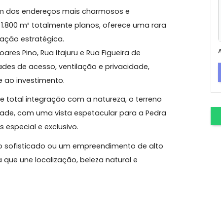
, Plano, Trifacial e com Vista Deslumbrante para a
os em um dos endereços mais charmosos e
eno, com 1.800 m² totalmente planos, oferece uma rara
ocalização estratégica.
te Soares Pino, Rua Itajuru e Rua Figueira de
ibilidades de acesso, ventilação e privacidade,
tilidade ao investimento.
lêncio e total integração com a natureza, o terreno
quilidade, com uma vista espetacular para a Pedra
a mais especial e exclusivo.
refúgio sofisticado ou um empreendimento de alto