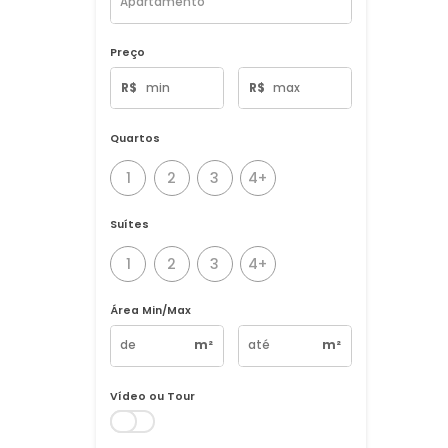
Tipo de Imóvel
Preço
R$
R$
Quartos
1
2
3
4+
Suítes
1
2
3
4+
Área Min/Max
m²
m²