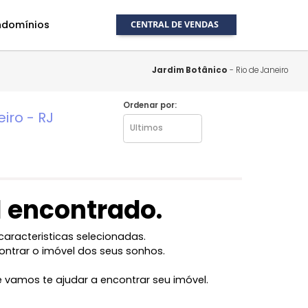
ração de condomínios
CENTRAL DE VENDA
Quem Somos
N
Jardim Botân
un
Ordenar por:
 de Janeiro - RJ
Blog
Á
c
Venda seu
Fale
imóvel
óvel encontrado.
Administração
de
l com as caracteristicas selecionadas.
condomínios
ocê vai encontrar o imóvel dos seus sonhos.