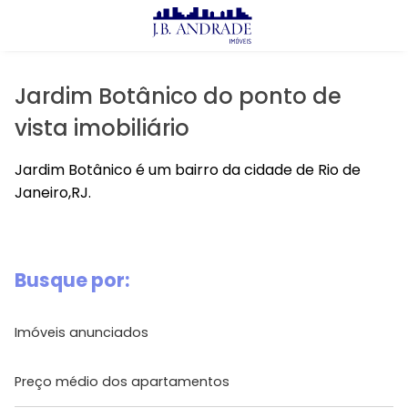
X
Imóveis
Comprar
Jardim Botânico do ponto de
Alugar
vista imobiliário
Lançamentos
Jardim Botânico é um bairro da cidade de Rio de
Janeiro,RJ.
J.B Andrade
Prontos
Busque por:
Lançamentos
Imóveis anunciados
Avalie seu Imóvel
Preço médio dos apartamentos
Aluguel