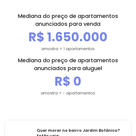
Contato
Mediana do preço de apartamentos
anunciados para venda
Fale Conosco
R$ 1.650.000
Trabalhe Conosco
amostra = 1 apartamentos
Mediana do preço de apartamentos
Falar com especialista
anunciados para aluguel
R$ 0
Central de Atendimento
(21) 3139-9700
amostra = - apartamentos
Quer morar no bairro Jardim Botânico?
Então veja: