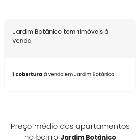
Venda seu Imóvel
Administração de condomínios
Jardim Botânico tem
imóveis à
1
Quem Somos
venda
Nossas unidades
Blog
1 cobertura
à venda em Jardim Botânico
Área do cliente
Venda seu imóvel
Fale conosco
Preço médio dos apartamentos
Administração de condomínios
no bairro
Jardim Botânico