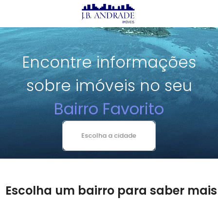
X
Imóveis
Comprar
Encontre informações
Alugar
Lançamentos
sobre imóveis no seu
Bairro Favorito
J.B Andrade
Prontos
Lançamentos
Avalie seu Imóvel
Escolha um bairro para saber mais
Aluguel