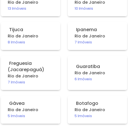
Rio de Janeiro
Rio de Janeiro
13 Imóveis
10 Imóveis
Contato
Fale Conosco
Tijuca
Ipanema
Trabalhe Conosco
Rio de Janeiro
Rio de Janeiro
8 Imóveis
7 Imóveis
Falar com especialista
Freguesia
Guaratiba
(Jacarepaguá)
Rio de Janeiro
Central de Atendimento
Rio de Janeiro
6 Imóveis
7 Imóveis
(21) 3139-9700
Gávea
Botafogo
Rio de Janeiro
Rio de Janeiro
5 Imóveis
5 Imóveis