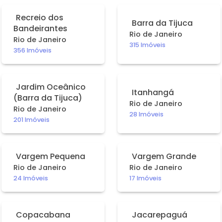
Venda seu Imóvel
Recreio dos
Barra da Tijuca
Bandeirantes
Rio de Janeiro
Administração de condomínios
Rio de Janeiro
315 Imóveis
356 Imóveis
Quem Somos
Nossas unidades
Jardim Oceânico
Itanhangá
(Barra da Tijuca)
Rio de Janeiro
Rio de Janeiro
Blog
28 Imóveis
201 Imóveis
Área do cliente
Vargem Pequena
Vargem Grande
Venda seu imóvel
Rio de Janeiro
Rio de Janeiro
24 Imóveis
17 Imóveis
Fale conosco
Administração de condomínios
Copacabana
Jacarepaguá