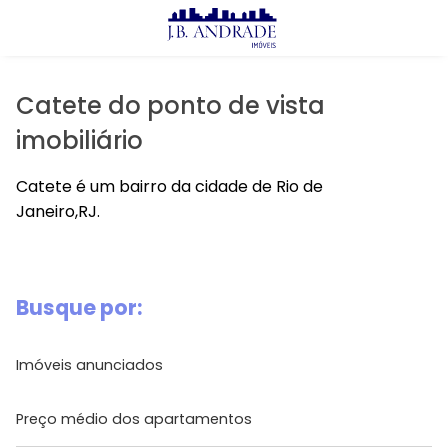
X
Imóveis
Comprar
Catete do ponto de vista
Alugar
imobiliário
Lançamentos
Catete é um bairro da cidade de Rio de
Janeiro,RJ.
J.B Andrade
Prontos
Busque por:
Lançamentos
Imóveis anunciados
Avalie seu Imóvel
Preço médio dos apartamentos
Aluguel