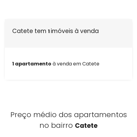
Venda seu Imóvel
Administração de condomínios
Catete tem
imóveis à venda
1
Quem Somos
Nossas unidades
1 apartamento
à venda em Catete
Blog
Área do cliente
Venda seu imóvel
Preço médio dos apartamentos
Fale conosco
no bairro
Catete
Administração de condomínios