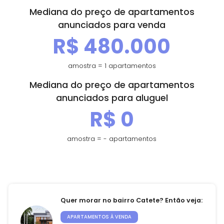
Mediana do preço de apartamentos
Contato
anunciados para venda
R$ 480.000
Fale Conosco
Trabalhe Conosco
amostra = 1 apartamentos
Mediana do preço de apartamentos
anunciados para aluguel
Falar com especialista
R$ 0
Central de Atendimento
amostra = - apartamentos
(21) 3139-9700
Quer morar no bairro Catete? Então veja:
APARTAMENTOS À VENDA