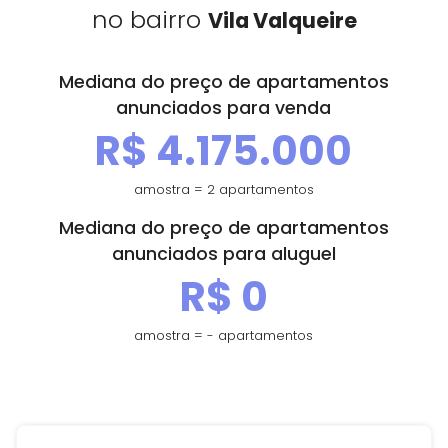
no bairro
Vila Valqueire
Contato
Mediana do preço de apartamentos
Fale Conosco
anunciados para venda
Trabalhe Conosco
R$ 4.175.000
amostra = 2 apartamentos
Falar com especialista
Mediana do preço de apartamentos
anunciados para aluguel
Central de Atendimento
R$ 0
(21) 3139-9700
amostra = - apartamentos