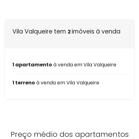
Venda seu Imóvel
Administração de condomínios
Vila Valqueire tem
imóveis à venda
2
Quem Somos
Nossas unidades
1 apartamento
à venda em Vila Valqueire
Blog
1 terreno
à venda em Vila Valqueire
Área do cliente
Venda seu imóvel
Fale conosco
Administração de condomínios
Preço médio dos apartamentos