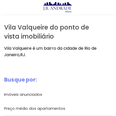
X
Imóveis
Comprar
Vila Valqueire do ponto de
Alugar
vista imobiliário
Lançamentos
Vila Valqueire é um bairro da cidade de Rio de
Janeiro,RJ.
J.B Andrade
Prontos
Busque por:
Lançamentos
Imóveis anunciados
Avalie seu Imóvel
Preço médio dos apartamentos
Aluguel