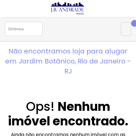
X
Imóveis
Comprar
Alugar
Lançamentos
Não encontramos loja para alugar
em Jardim Botânico, Rio de Janeiro -
J.B Andrade
RJ
Prontos
Lançamentos
Ops!
Nenhum
Avalie seu Imóvel
imóvel encontrado.
Aluguel
Ainda não encontramos nenhum imóvel com as