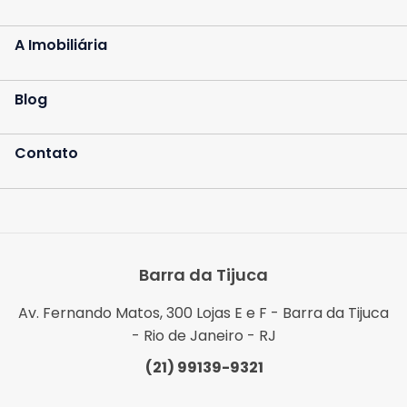
Contato
A Imobiliária
Fale Conosco
Blog
Trabalhe Conosco
Contato
Falar com especialista
Central de Atendimento
Barra da Tijuca
(21) 3139-9700
Av. Fernando Matos, 300 Lojas E e F - Barra da Tijuca
- Rio de Janeiro - RJ
(21) 99139-9321