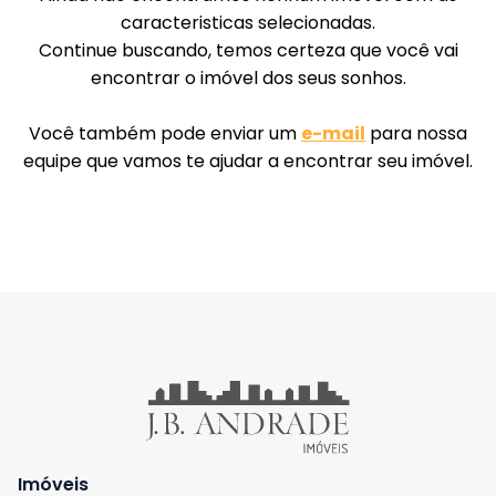
caracteristicas selecionadas.
Venda seu Imóvel
Continue buscando, temos certeza que você vai
encontrar o imóvel dos seus sonhos.
Administração de condomínios
Você também pode enviar um
e-mail
para nossa
Quem Somos
equipe que vamos te ajudar a encontrar seu imóvel.
Nossas unidades
Blog
Área do cliente
Venda seu imóvel
Fale conosco
Administração de condomínios
Imóveis