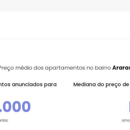
Araras tem
imóveis à venda
1
Preço médio dos apartamentos no bai
tamentos anunciados para
Mediana do
nda