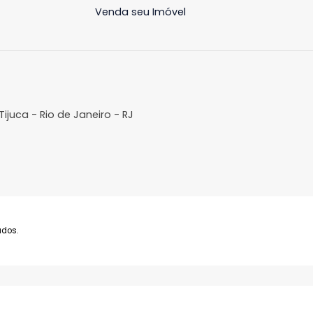
Imóveis
A Imobil
Comprar
Sobre N
Alugar
Lançamentos
Venda seu Imóvel
ra da Tijuca - Rio de Janeiro - RJ