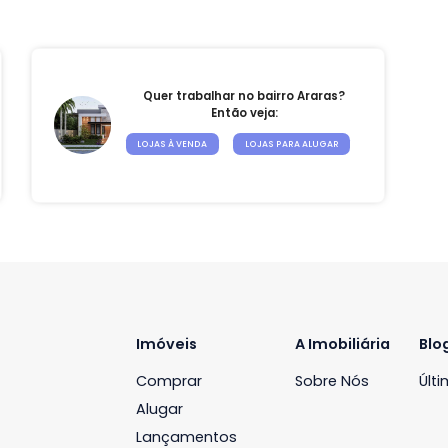
00.000
apartamentos
tão
Quer trabalhar no bairro Araras?
Então veja:
LOJAS À VENDA
LOJAS PARA ALUGAR