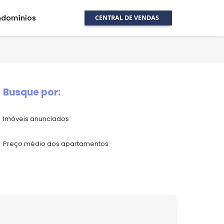
ração de condomínios
CENTRAL DE VENDA
Quem Somos
N
un
Blog
Á
Busque por:
c
Imóveis anunciados
Venda seu
Fale
imóvel
Preço médio dos apartamentos
Administração
de
condomínios