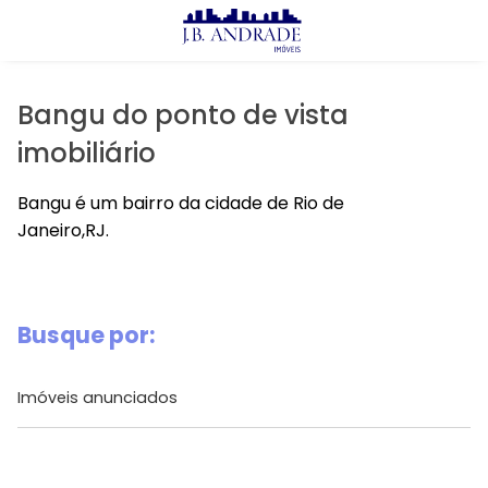
X
Imóveis
Comprar
Bangu do ponto de vista
Alugar
imobiliário
Lançamentos
Bangu é um bairro da cidade de Rio de
Janeiro,RJ.
J.B Andrade
Prontos
Busque por:
Lançamentos
Imóveis anunciados
Avalie seu Imóvel
Aluguel