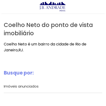
X
Imóveis
Comprar
Coelho Neto do ponto de vista
Alugar
imobiliário
Lançamentos
Coelho Neto é um bairro da cidade de Rio de
Janeiro,RJ.
J.B Andrade
Prontos
Busque por:
Lançamentos
Imóveis anunciados
Avalie seu Imóvel
Aluguel