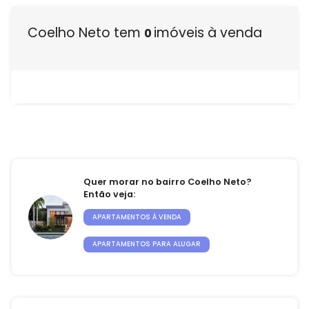
Venda seu Imóvel
Coelho Neto tem
imóveis à venda
0
Administração de condomínios
Quem Somos
Nossas unidades
Blog
Quer morar no bairro Coelho Neto?
Área do cliente
Então veja:
APARTAMENTOS À VENDA
Venda seu imóvel
APARTAMENTOS PARA ALUGAR
Fale conosco
Administração de condomínios