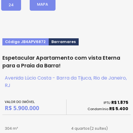
MAPA
24
Código JB4APV6872
Barramares
Espetacular Apartamento com vista Eterna
para a Praia da Barra!
Avenida Lúcio Costa - Barra da Tijuca, Rio de Janeiro,
RJ
VALOR DO IMÓVEL
R$ 1.875
IPTU
R$ 5.900.000
R$ 5.400
Condomínio
304 m²
4 quartos
(2 suítes)