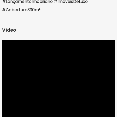
#LançamentoImobiliário #ImóveisDeLuxo
#Cobertura330m²
Vídeo