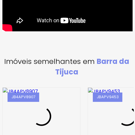
Imóveis semelhantes em
Barra da
Tijuca
JB4APV8907
JBAPV9453