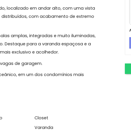
 Oceânico
es – Jardim Oceânico
formado, localizado em andar alto, com uma vista
to bem distribuídos, com acabamento de extremo
ítes, salas amplas, integradas e muito iluminadas,
conforto. Destaque para a varanda espaçosa e a
ainda mais exclusivo e acolhedor.
m de 3 vagas de garagem.
dim Oceânico, em um dos condomínios mais