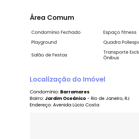
Características do Imóvel
Acesso 24 Horas
Ar Condi
Permite Animais
Piscina
Área Comum
Condomínio Fechado
Espaço fi
Playground
Quadra Po
Transport
Salão de Festas
Ônibus
Localização do Imóvel