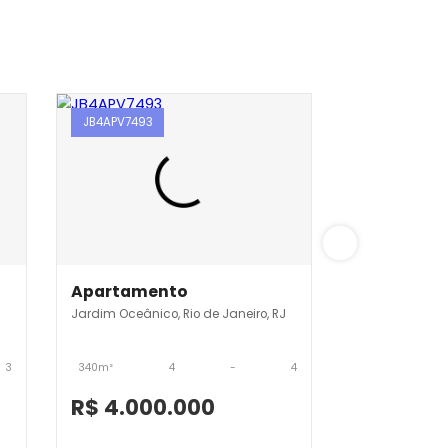
JB4APV7493