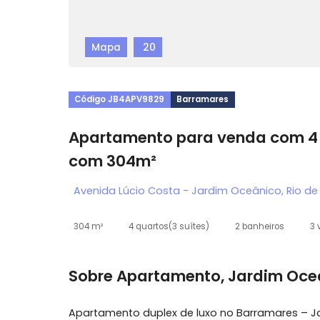
Mapa
20
Código JB4APV9829
Barramares
Apartamento para venda co
com 304m²
Avenida Lúcio Costa - Jardim Oceânico, R
304 m²
4 quartos
(3 suítes)
2 banheiros