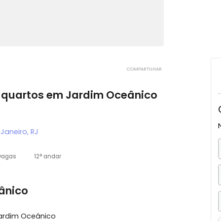
COMPARTILHAR
m 4 quartos em Jardim Oceânico
io de Janeiro, RJ
3 vagas
12° andar