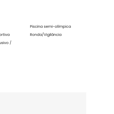
cionado
Closet
Varanda
tness
Piscina semi-olímpica
liesportiva
Ronda/Vigilância
e Exclusivo /