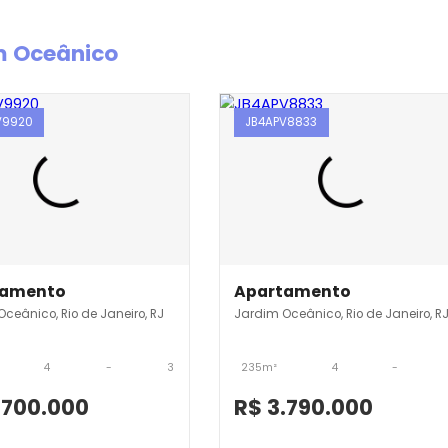
rdim Oceânico
JB4APV9920
JB4APV8833