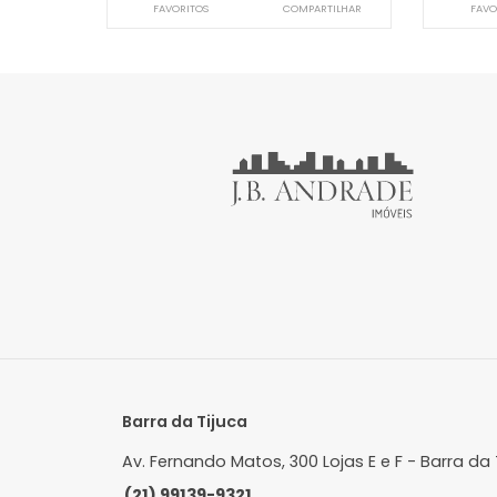
Apartamento
Jardim Oceânico, Rio de Janeiro, RJ
J
298m²
4
-
3
R$ 3.600.000
FAVORITOS
COMPARTILHAR