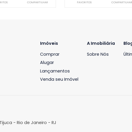
Apartamento
Apartamento
ardim Oceânico, Rio de Janeiro, RJ
Jardim Oceânico, Rio
190m²
4
-
3
235m²
4
R$ 3.700.000
R$ 3.790.0
FAVORITOS
COMPARTILHAR
FAVORITOS