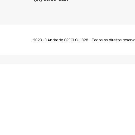
Barra da Tijuca
Av. Fernando Matos, 300 Lojas E e F - Bar
(21) 99139-9321