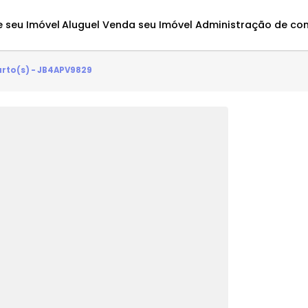
Avalie seu Imóvel
Aluguel
Venda seu Imóvel
Administ
- 4 quarto(s) - JB4APV9829