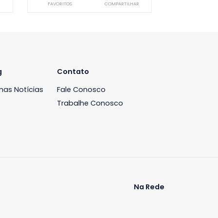
Apartamento
 de Janeiro, RJ
Jardim Oceânico, Rio de Janeiro, RJ
-
3
340m²
4
-
4
00
R$ 4.000.000
COMPARTILHAR
FAVORITOS
COMPARTILHAR