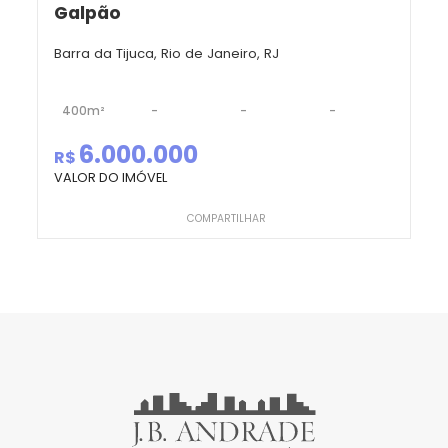
Galpão
Venda seu Imóvel
Barra da Tijuca, Rio de Janeiro, RJ
Administração de condomínios
400m²
-
-
-
Quem Somos
6.000.000
R$
Nossas unidades
VALOR DO IMÓVEL
COMPARTILHAR
Blog
Área do cliente
Venda seu imóvel
Fale conosco
Administração de condomínios