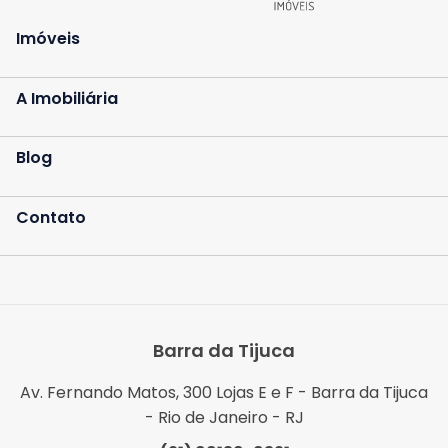
Contato
Imóveis
Fale Conosco
A Imobiliária
Trabalhe Conosco
Blog
Falar com especialista
Contato
Central de Atendimento
(21) 3139-9700
Barra da Tijuca
Av. Fernando Matos, 300 Lojas E e F - Barra da Tijuca
- Rio de Janeiro - RJ